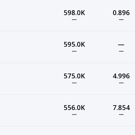
598.0K
0.896
—
—
595.0K
—
—
—
575.0K
4.996
—
—
556.0K
7.854
—
—