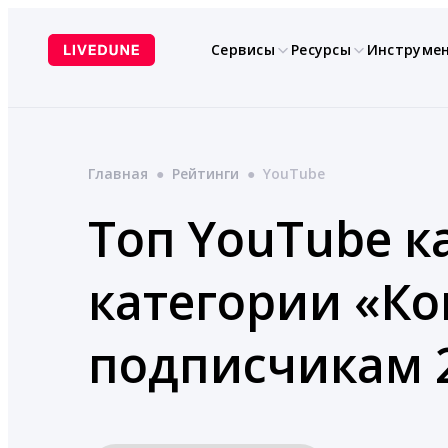
Перейти
к
Сервисы
Ресурсы
Инструме
содержимому
Главная
●
Рейтинги
●
YouTube
Топ YouTube к
категории «К
подписчикам 