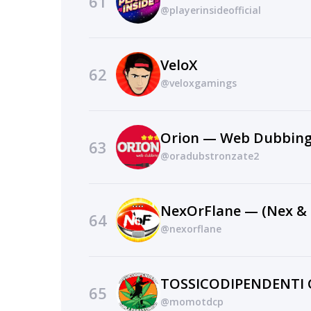
61
@playerinsideofficial
VeloX
62
@veloxgamings
Orion — Web Dubbin
63
@oradubstronzate2
NexOrFlane — (Nex & 
64
@nexorflane
65
@momotdcp