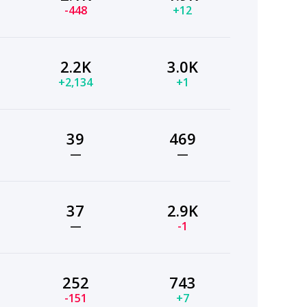
-448
+12
2.2K
3.0K
+2,134
+1
39
469
—
—
37
2.9K
—
-1
252
743
-151
+7