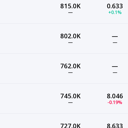
815.0K
0.633
—
+0.1%
802.0K
—
—
—
762.0K
—
—
—
745.0K
8.046
—
-0.19%
727.0K
8.633