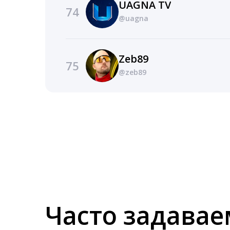
UAGNA TV
74
@uagna
Zeb89
75
@zeb89
Часто задава