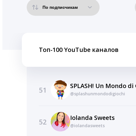
Топ-100 YouTube каналов
SPLASH! Un Mondo di 
51
@splashunmondodigiochi
Iolanda Sweets
52
@iolandasweets