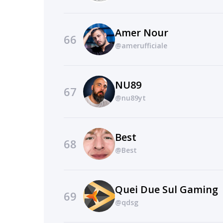
Amer Nour
66
@amerufficiale
NU89
67
@nu89yt
Best
68
@Best
Quei Due Sul Gaming
69
@qdsg