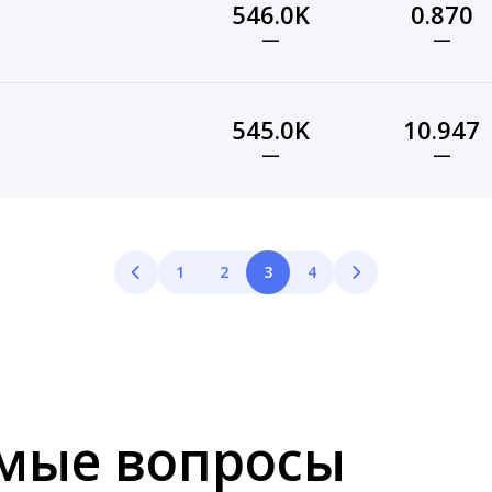
546.0K
0.870
—
—
545.0K
10.947
—
—
1
2
3
4
емые вопросы