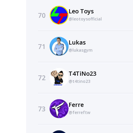
Leo Toys
70
@leotoysofficial
Lukas
71
@lukasgym
T4TiNo23
72
@t4tino23
Ferre
73
@ferreftw