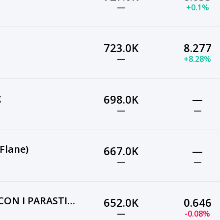
—
+0.1%
723.0K
8.277
—
+8.28%
g
698.0K
—
—
—
Flane)
667.0K
—
—
—
TOSSICODIPENDENTI CON I PARASTINCHI
652.0K
0.646
—
-0.08%