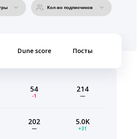
Dune score
Посты
54
214
-1
—
202
5.0K
—
+31