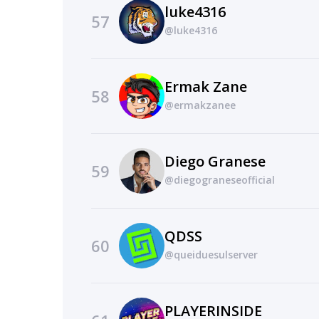
luke4316
57
@luke4316
Ermak Zane
58
@ermakzanee
Diego Granese
59
@diegograneseofficial
QDSS
60
@queiduesulserver
PLAYERINSIDE