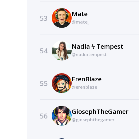
Mate
53
@mate_
Nadia ϟ Tempest
54
@nadiatempest
ErenBlaze
55
@erenblaze
GiosephTheGamer
56
@giosephthegamer