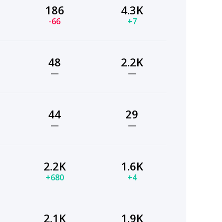
186
4.3K
-66
+7
48
2.2K
—
—
44
29
—
—
2.2K
1.6K
+680
+4
2.1K
1.9K