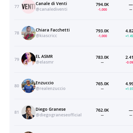
Canale di Venti
794.0K
—
77
@canalediventi
-1,000
—
Chiara Facchetti
793.0K
4.8
78
@kiascricc
-1,000
+1.4
EL ASMR
783.0K
2.4
79
@elasmr
—
-0.0
Enzuccio
765.0K
4.9
80
@realenzuccio
—
+1.0
Diego Granese
762.0K
—
81
@diegograneseofficial
—
—