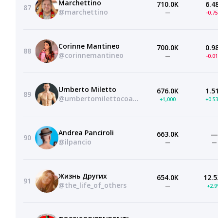
Marchettino
710.0K
6.4
87
@marchettino
—
-0.7
Corinne Mantineo
700.0K
0.9
88
@corinnemantineo
—
-0.0
Umberto Miletto
676.0K
1.5
89
@umbertomilettocoach
+1,000
+0.5
Andrea Panciroli
663.0K
—
90
@ilpancio
—
—
Жизнь Других
654.0K
12.5
91
@the_life_of_others
—
+2.