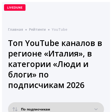
Перейти
к
содержимому
Главная
●
Рейтинги
●
YouTube
Топ YouTube каналов в
регионе «Италия», в
категории «Люди и
блоги» по
подписчикам 2026