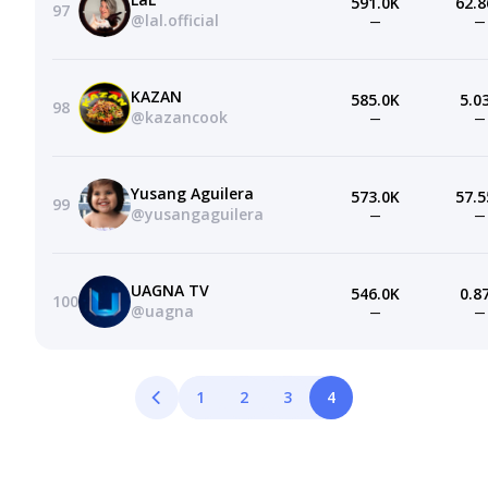
591.0K
62.8
97
@lal.official
—
—
KAZAN
585.0K
5.0
98
@kazancook
—
—
Yusang Aguilera
573.0K
57.5
99
@yusangaguilera
—
—
UAGNA TV
546.0K
0.8
100
@uagna
—
—
1
2
3
4