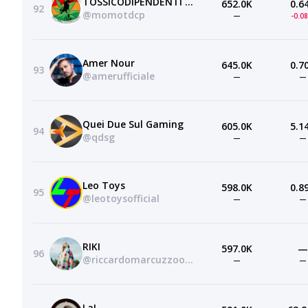
TOSSICODIPENDENTI CON I PARASTINCHI
652.0K
0.6
92
@momotdcp
—
-0.0
Amer Nour
645.0K
0.7
93
@amerufficiale
—
—
Quei Due Sul Gaming
605.0K
5.1
94
@qdsg
—
—
Leo Toys
598.0K
0.8
95
@leotoysofficial
—
—
RIKI
597.0K
—
96
@riccardomarcuzzoofficial
—
—
LaL