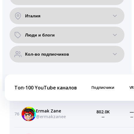
Топ-100 YouTube каналов
Подписчики
VR
Ermak Zane
802.0K
—
76
@ermakzanee
—
—