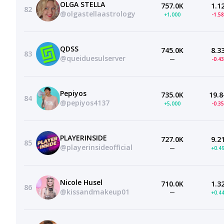
OLGA STELLA
757.0K
1.1
82
@olgastellaastrology
+1,000
-1.5
QDSS
745.0K
8.3
83
@queiduesulserver
—
-0.4
Pepiyos
735.0K
19.8
84
@pepiyos4137
+5,000
-0.3
PLAYERINSIDE
727.0K
9.2
85
@playerinsideofficial
—
+0.4
Nicole Husel
710.0K
1.3
86
@kissandmakeup01
—
+0.4