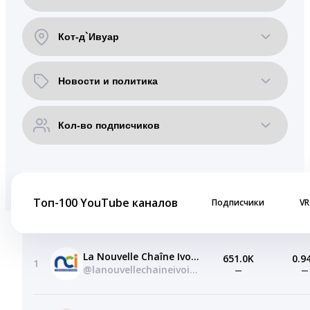
Топ-100 YouTube каналов
Подписчики
VR
La Nouvelle Chaîne Ivoirienne
651.0K
0.9
1
@lanouvellechaineivoirienne
—
—