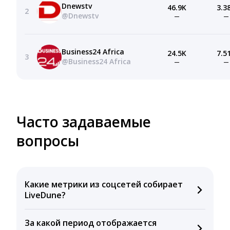
Dnewstv
46.9K
3.3
2
@Dnewstv
—
—
Business24 Africa
24.5K
7.5
3
@Business24 Africa
—
—
Часто задаваемые
вопросы
Какие метрики из соцсетей собирает
LiveDune?
Мы собираем данные по количеству лайков,
За какой период отображается
комментариев, кликов, репостов, охватов и