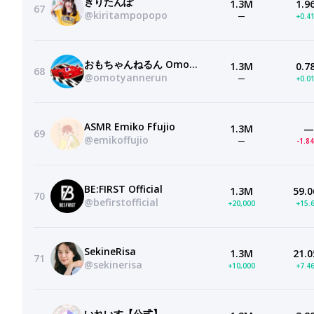
きりたんぽ
1.3M
1.9
67
@kiritampopopo
—
+0.4
おもちゃんねるん Omotyannerun
1.3M
0.7
68
@omotyannerun
—
+0.0
ASMR Emiko Ffujio
1.3M
—
69
@emikoffujio
—
-1.8
BE:FIRST Official
1.3M
59.0
70
@befirstofficial
+20,000
+15.
SekineRisa
1.3M
21.0
71
@sekinerisa
+10,000
+7.4
いれいす【公式】