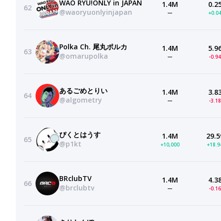
WAO RYU!ONLY in JAPAN
1.4M
0.2
62
@waoryuonlyinjapan
—
+0.0
Polka Ch. 尾丸ポルカ
1.4M
5.9
63
@omarupolka
—
-0.9
あるごめとりい
1.4M
3.8
64
@algometry
—
-3.1
ぴくとはうす
1.4M
29.5
65
@p1kt
+10,000
+18.
BRclubTV
1.4M
4.3
66
@brclubtv
—
-0.1