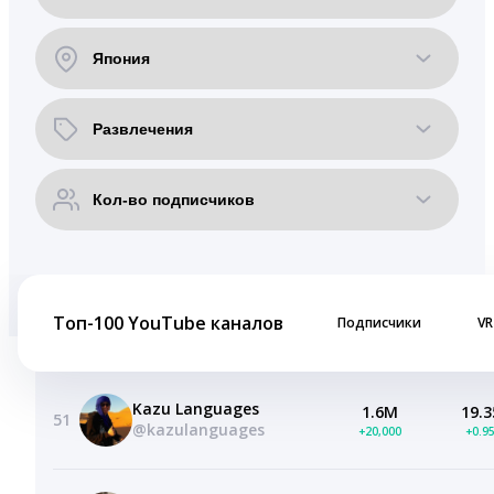
Топ-100 YouTube каналов
Подписчики
VR
Kazu Languages
1.6M
19.3
51
@kazulanguages
+20,000
+0.9