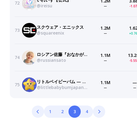
1.2M
3.8
72
@ireisu
—
-1.0
スクウェア・エニックス
1.2M
1.6
73
@squareenix
—
+0.7
ロシアン佐藤『おなかがすいたらMONSTER!』
1.1M
13.2
74
@russiansato
—
-5.5
リトルベイビーバム — 子供の歌 — Little Baby Bum —
1.1M
—
75
@littlebabybumjapanese
—
—
1
2
3
4