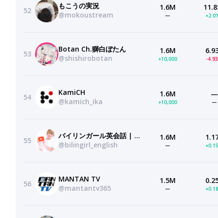
もこうの実況
1.6M
11.8
52
@mokoustream
—
+2.0
Botan Ch.獅白ぼたん
1.6M
6.9
53
@shishirobotan
+10,000
-4.9
KamiCH
1.6M
—
54
@kamich_ika
+10,000
—
バイリンガール英会話 | Bilingirl Chika
1.6M
1.1
55
@bilingirl_english
—
+0.1
MANTAN TV
1.5M
0.2
56
@mantantv365
—
+0.1