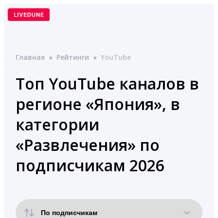
Перейти
к
содержимому
Главная
●
Рейтинги
●
YouTube
Топ YouTube каналов в
регионе «Япония», в
категории
«Развлечения» по
подписчикам 2026