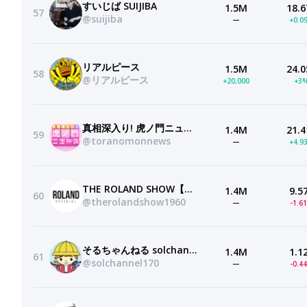
すいじば SUIJIBA
1.5M
18.6
57
@suijiba
—
+0.0
リアルピース
1.5M
24.0
58
@リアルピース
+20,000
+3
真相深入り! 虎ノ門ニュース
1.4M
21.4
59
@toranomonnews
—
+4.9
THE ROLAND SHOW【公式】
1.4M
9.5
60
@therolandshow1960
—
-1.6
そるちゃんねる solchannel
1.4M
1.1
61
@solchannel170
—
-0.4