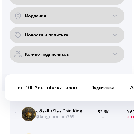
Топ-100 YouTube каналов
Подписчики
VR
مملكة العملات Coin Kingdom
52.6K
0.6
1
@kingdomcoin369
—
-1.1