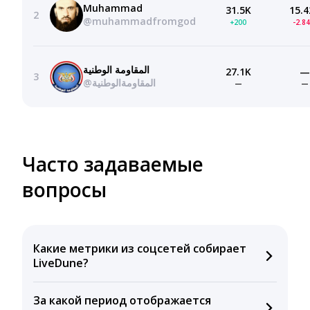
Muhammad
31.5K
15.4
2
@muhammadfromgod
+200
-2.8
المقاومة الوطنية
27.1K
—
3
@المقاومةالوطنية
—
—
Часто задаваемые
вопросы
Какие метрики из соцсетей собирает
LiveDune?
Мы собираем данные по количеству лайков,
За какой период отображается
комментариев, кликов, репостов, охватов и