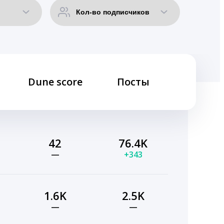
Dune score
Посты
42
76.4K
—
+343
1.6K
2.5K
—
—