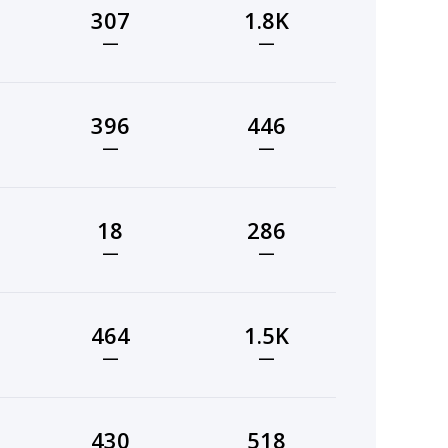
307
1.8K
—
—
396
446
—
—
18
286
—
—
464
1.5K
—
—
430
518