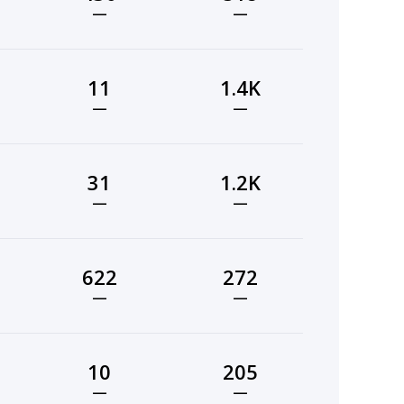
—
—
11
1.4K
—
—
31
1.2K
—
—
622
272
—
—
10
205
—
—