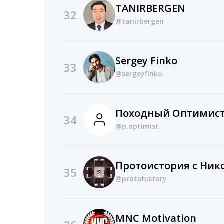
TANIRBERGEN
32
@tanirbergen
Sergey Finko
33
@sergeyfinko
Походный Оптимис
34
@p.optimist
35
@protohistory
MNC Motivation