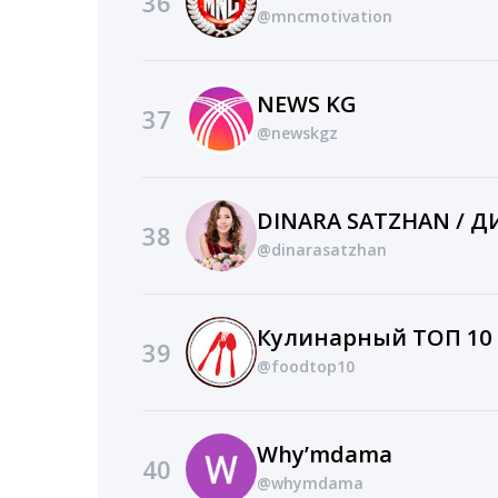
36
@mncmotivation
NEWS KG
37
@newskgz
DINARA SATZHAN / 
38
@dinarasatzhan
Кулинарный ТОП 10
39
@foodtop10
Why’mdama
40
@whymdama