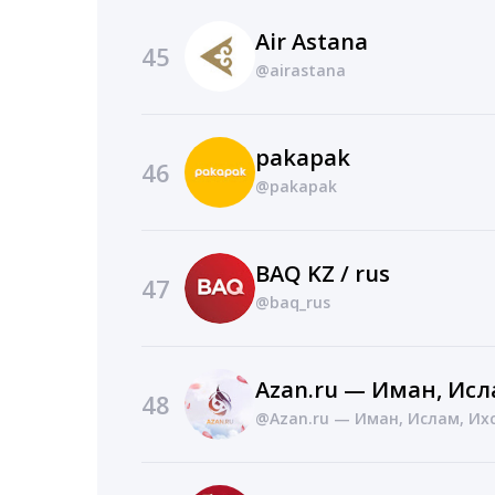
Air Astana
45
@airastana
pakapak
46
@pakapak
BAQ KZ / rus
47
@baq_rus
Azan.ru — Иман, Исл
48
@Azan.ru — Иман, Ислам, Их