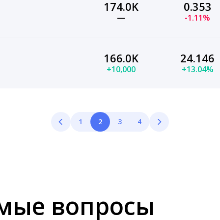
174.0K
0.353
—
-1.11%
166.0K
24.146
+10,000
+13.04%
1
2
3
4
емые вопросы