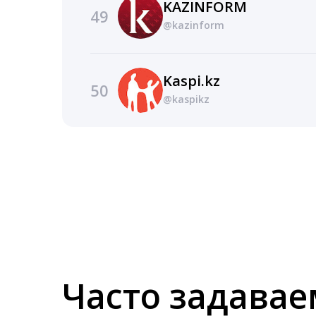
KAZINFORM
49
@kazinform
Kaspi.kz
50
@kaspikz
Часто задава