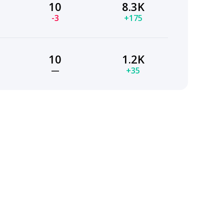
10
8.3K
-3
+175
10
1.2K
—
+35