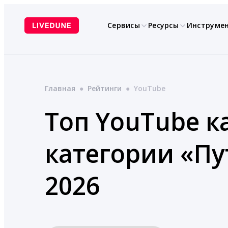
Перейти
к
Сервисы
Ресурсы
Инструме
содержимому
Главная
●
Рейтинги
●
YouTube
Топ YouTube к
категории «П
2026