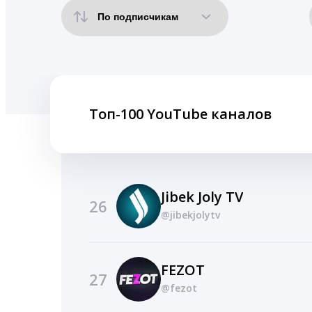
Топ-100 YouTube каналов
Jibek Joly TV
26
@jibekjolytv
FEZOT
27
@fezot