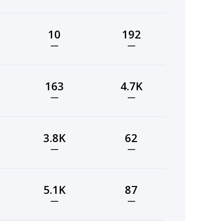
10
192
—
—
163
4.7K
—
—
3.8K
62
—
—
5.1K
87
—
—