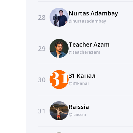
Nurtas Adambay
28
@nurtasadambay
Teacher Azam
29
@teacherazam
31 Канал
30
@31kanal
Raissia
31
@raissia