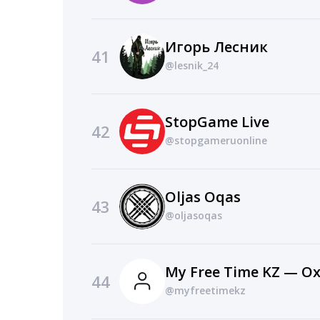
Игорь Лесник
41
@lesnik_24
StopGame Live
42
@stopgameruonline
Oljas Oqas
43
@oljasoqas
My Free Time KZ — О
44
@myfreetimekz