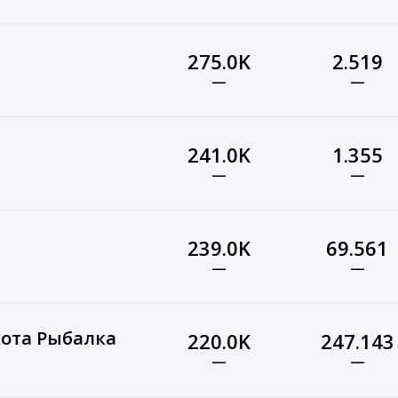
275.0K
2.519
—
—
241.0K
1.355
—
—
239.0K
69.561
—
—
хота Рыбалка
220.0K
247.143
—
—