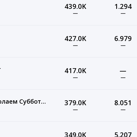
439.0K
1.294
—
—
427.0K
6.979
—
—
т
417.0K
—
—
—
Протоистория с Николаем Субботиным
379.0K
8.051
—
—
349.0K
5.207