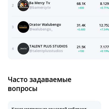
Ba Mercy Tv
68.1K
8.129
2
@bamercytv
+400
+0.71%
Orator Walubengo
31.4K
12.75
3
@walubengo_
+3,600
+7.34%
TALENT PLUS STUDIOS
21.5K
7.177
4
@talentplusstudios
+100
+0.19%
Часто задаваемые
вопросы