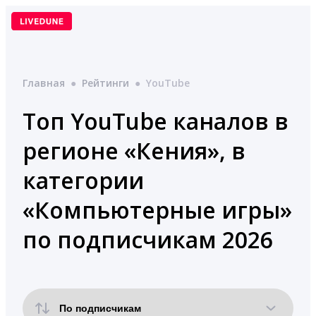
Перейти
к
содержимому
Главная
●
Рейтинги
●
YouTube
Топ YouTube каналов в
регионе «Кения», в
категории
«Компьютерные игры»
по подписчикам 2026