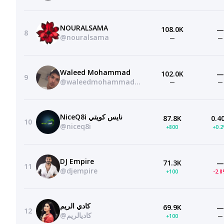
NOURALSAMA
108.0K
—
8
@nouralsama
—
—
Waleed Mohammad
102.0K
—
9
@waleedmohammad4661
—
—
NiceQ8i نايس كويتي
87.8K
0.4
10
@niceq8i
+800
+0.
DJ Empire
71.3K
—
11
@djempire
+100
-2.
كادي الريم
69.9K
—
12
@كاديالريم
+100
—