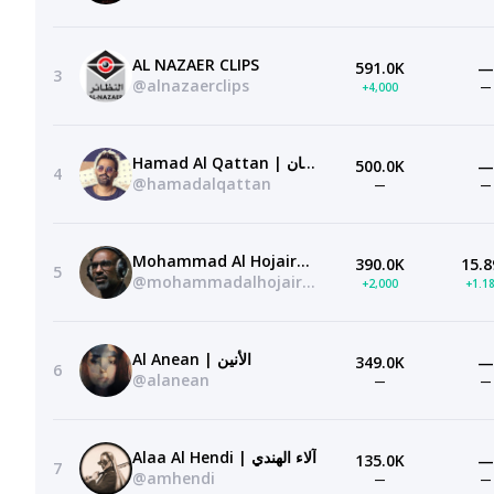
AL NAZAER CLIPS
591.0K
—
3
@alnazaerclips
+4,000
—
Hamad Al Qattan | حمد القطان
500.0K
—
4
@hamadalqattan
—
—
Mohammad Al Hojairat / محمد الحجيرات
390.0K
15.8
5
@mohammadalhojairat
+2,000
+1.1
Al Anean | الأنين
349.0K
—
6
@alanean
—
—
Alaa Al Hendi | آلاء الهندي
135.0K
—
7
@amhendi
—
—