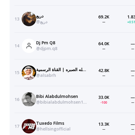
دريع
69.2K
1.8
13
@دريع
—
+0.5
Dj Pm Q8
64.0K
—
14
@djpm.q8
—
—
عبدالله الصبره | القناة الرسمية
42.8K
—
15
@alsabrh
—
—
Bibi Alabdulmohsen
33.0K
—
16
@bibialabdulmohsen1061
-100
—
Tuxedo Films
13.3K
—
17
@hellsingofficial
—
—