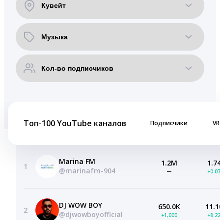
Топ-100 YouTube каналов
Подписчики
VR
Marina FM
1.2M
1.7
1
@marinafm-904
—
+0.0
DJ WOW BOY
650.0K
11.1
2
@djwowboyofficial
+1,000
+8.2