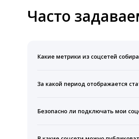
Часто задава
Какие метрики из соцсетей собира
Мы собираем данные по количеству лайк
время для публикации, показываем лучш
За какой период отображается ста
Вы можете изучить статистику по конку
подключении тарифа Блогер. При оплате 
Безопасно ли подключать мои соцс
5 лет.
Да, мы не запрашиваем логины и пароли
информацию третьим лицам.
В какие соцсети можно публикова