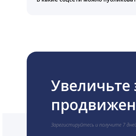
LiveDune публикует посты в Instagram, Fa
Увеличьте
продвижени
Зарегистируйтесь и получите 7 дне