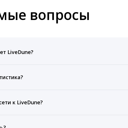
емые вопросы
ет LiveDune?
ов, комментариев, кликов, репостов, охватов и динам
ие посты и присылаем автоматические отчеты с метрик
тистика?
рентным и своим аккаунтам за 1 год при использовании
тарифа Бизнес отображаются сведения за 3 года, а при
ети к LiveDune?
, работаем с соцсетями только через официальный API,
ть?