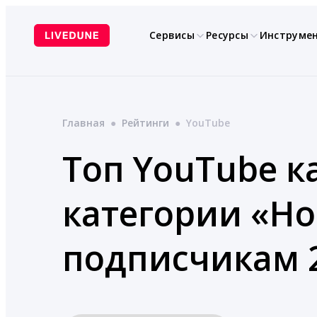
Перейти
к
Сервисы
Ресурсы
Инструме
содержимому
Главная
●
Рейтинги
●
YouTube
Топ YouTube к
категории «Но
подписчикам 