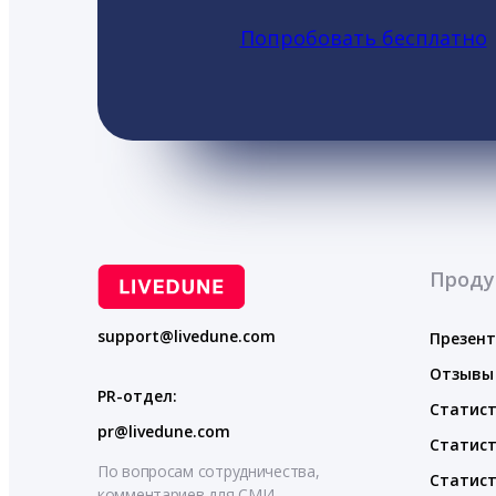
Попробовать бесплатно
Проду
support@livedune.com
Презен
Отзывы
PR-отдел:
Статист
pr@livedune.com
Статист
По вопросам сотрудничества,
Статист
комментариев для СМИ