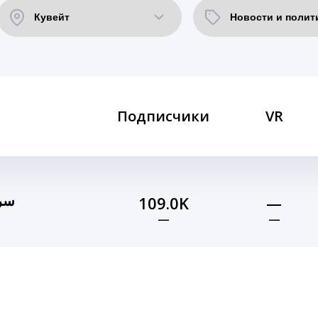
Подписчики
VR
سرمد 
109.0K
—
—
—