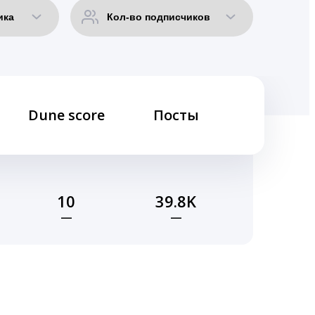
Dune score
Посты
10
39.8K
—
—