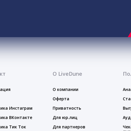
кт
О LiveDune
По
тация
О компании
Ана
Оферта
Ста
ика Инстаграм
Приватность
Выг
ика ВКонтакте
Для юр.лиц
Ауд
ика Тик Ток
Для партнеров
Чек