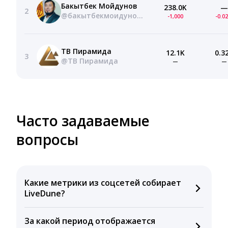
Бакытбек Мойдунов
238.0K
—
2
@бакытбекмоидунов-ч9р
-1,000
-0.0
ТВ Пирамида
12.1K
0.3
3
@ТВ Пирамида
—
—
Часто задаваемые
вопросы
Какие метрики из соцсетей собирает
LiveDune?
Мы собираем данные по количеству лайков,
За какой период отображается
комментариев, кликов, репостов, охватов и