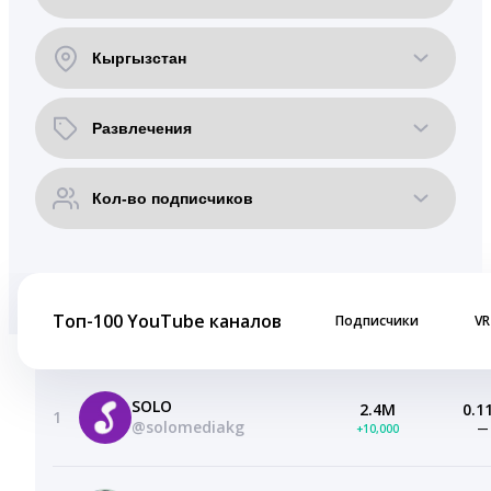
Топ-100 YouTube каналов
Подписчики
VR
SOLO
2.4M
0.1
1
@solomediakg
+10,000
—