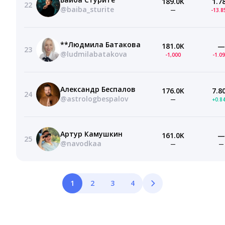
189.0K
1.7
22
@baiba_sturite
—
-13.
**Людмила Батакова
181.0K
—
23
@ludmilabatakova
-1,000
-1.0
Александр Беспалов
176.0K
7.8
24
@astrologbespalov
—
+0.8
Артур Камушкин
161.0K
—
25
@navodkaa
—
—
1
2
3
4