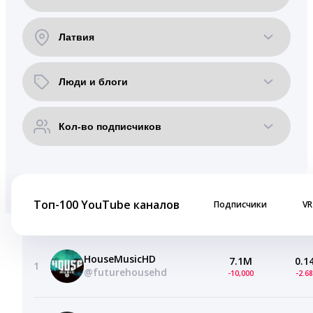
Топ-100 YouTube каналов
Подписчики
VR
HouseMusicHD
7.1M
0.1
1
@futurehousehd
-10,000
-2.6