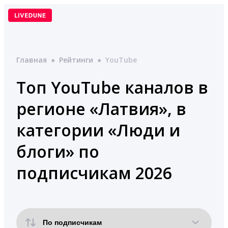
Перейти
к
содержимому
Главная
●
Рейтинги
●
YouTube
Топ YouTube каналов в
регионе «Латвия», в
категории «Люди и
блоги» по
подписчикам 2026