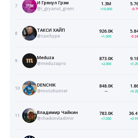
И Грянул Грэм
1.3M
5.7
7
@i_gryanul_grem
+10,000
-0.
ТАКСИ ХАЙП
926.0K
5.8
8
@taxihype
+1,000
-0.2
Meduza
873.0K
9.1
9
@meduzapro
+2,000
+3.2
DENCHIK
848.0K
1.8
10
@motohunter
—
+0.2
Владимир Чайкин
783.0K
36.4
11
@chaikinvladimir
+7,000
+0.9