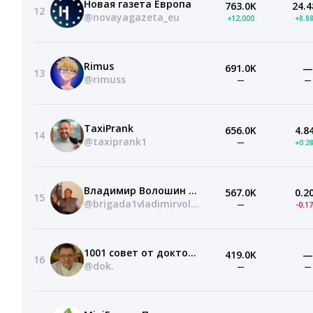
Новая газета Европа
763.0K
24.4
12
@novayagazeta_eu
+12,000
+8.8
Rimus
691.0K
—
13
@rimuss
—
—
TaxiPrank
656.0K
4.8
14
@taxiprank1
—
+0.2
Владимир Волошин BRIGADA1
567.0K
0.2
15
@brigada1vladimirvolosin
—
-0.1
1001 совет от доктора Косова
419.0K
—
16
@dok.
—
—