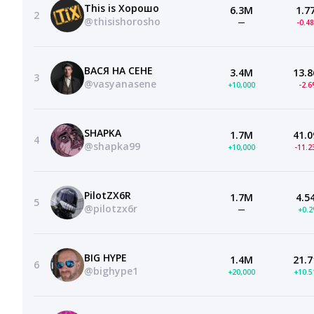
This is Хорошо
6.3M
1.7
2
@thisishorosho
—
-0.4
ВАСЯ НА СЕНЕ
3.4M
13.8
3
@vasyanasene
+10,000
-2.
SHAPKA
1.7M
41.0
4
@shapka99
+10,000
-11.
PilotZX6R
1.7M
4.5
5
@pilotzx6r
—
+0.
BIG HYPE
1.4M
21.7
6
@bighype1
+20,000
+10.