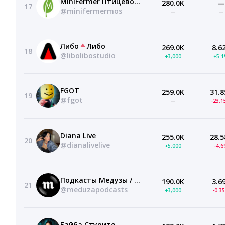
MiniFermer Птицеводство и фермерство
280.0K
—
17
@minifermermos
—
—
Либо
Либо
269.0K
8.6
18
@libolibostudio
+3,000
+5.
FGOT
259.0K
31.8
19
@fgot
—
-23.
Diana Live
255.0K
28.5
20
@dianalivelive
+5,000
-4.
Подкасты Медузы / Meduza Podcasts
190.0K
3.6
21
@meduzapodcasts
+3,000
-0.3
Байба Стурите