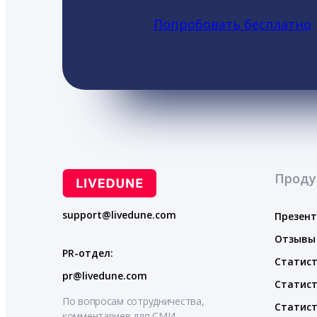
Попробовать бесплатно
Проду
support@livedune.com
Презен
Отзывы
PR-отдел:
Статист
pr@livedune.com
Статист
По вопросам сотрудничества,
Статист
комментариев для СМИ