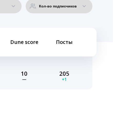
Dune score
Посты
10
205
—
+1