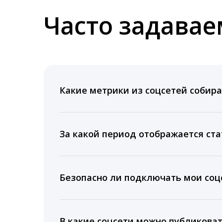
Часто задава
Какие метрики из соцсетей собира
Мы собираем данные по количеству лайк
время для публикации, показываем лучш
За какой период отображается ста
Вы можете изучить статистику по конку
подключении тарифа Блогер. При оплате 
Безопасно ли подключать мои соцс
5 лет.
Да, мы не запрашиваем логины и пароли
информацию третьим лицам.
В какие соцсети можно публикова