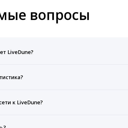
емые вопросы
ет LiveDune?
ов, комментариев, кликов, репостов, охватов и динам
ие посты и присылаем автоматические отчеты с метрик
тистика?
рентным и своим аккаунтам за 1 год при использовании
тарифа Бизнес отображаются сведения за 3 года, а при
ети к LiveDune?
, работаем с соцсетями только через официальный API,
ть?