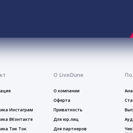
кт
О LiveDune
По
тация
О компании
Ана
Оферта
Ста
ика Инстаграм
Приватность
Выг
ика ВКонтакте
Для юр.лиц
Ауд
ика Тик Ток
Для партнеров
Чек