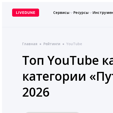
Перейти
к
Сервисы
Ресурсы
Инструме
содержимому
Главная
●
Рейтинги
●
YouTube
Топ YouTube к
категории «П
2026