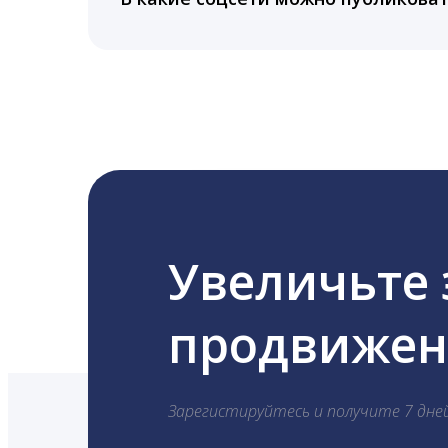
LiveDune публикует посты в Instagram, Fa
Увеличьте
продвижени
Зарегистируйтесь и получите 7 дне