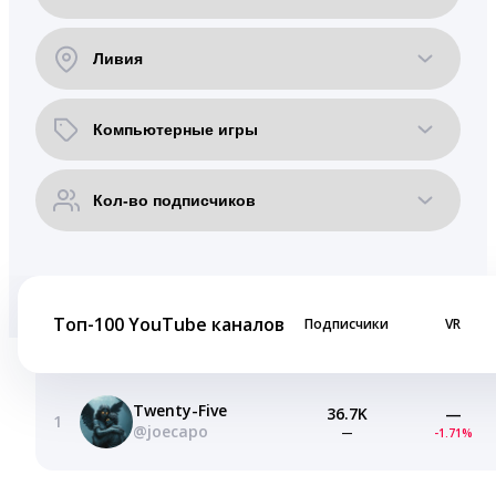
Топ-100 YouTube каналов
Подписчики
VR
Twenty-Five
36.7K
—
1
@joecapo
—
-1.71%