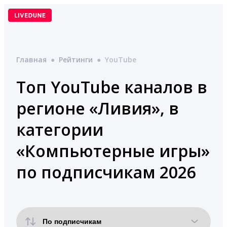
Перейти
к
содержимому
Главная
●
Рейтинги
●
YouTube
Топ YouTube каналов в
регионе «Ливия», в
категории
«Компьютерные игры»
по подписчикам 2026