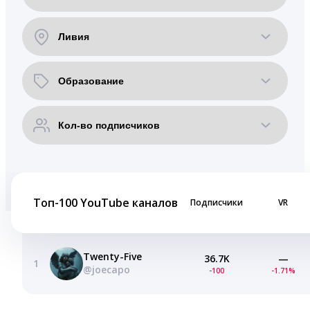
Топ-100 YouTube каналов
Подписчики
VR
Twenty-Five
36.7K
—
1
@joecapo
-100
-1.71%