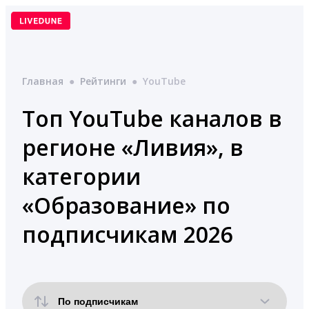
Перейти
к
содержимому
Главная
●
Рейтинги
●
YouTube
Топ YouTube каналов в
регионе «Ливия», в
категории
«Образование» по
подписчикам 2026