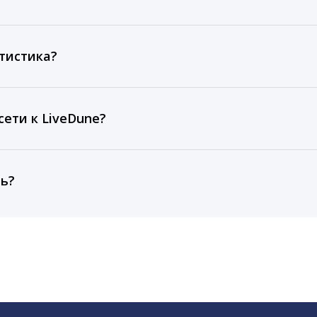
ов, комментариев, кликов, репостов, охватов и динам
ие посты и присылаем автоматические отчеты с метрик
тистика?
рентным и своим аккаунтам за 1 год при использовании
тарифа Бизнес отображаются сведения за 3 года, а при
ети к LiveDune?
, работаем с соцсетями только через официальный API,
ть?
cebook, ВКонтакте, Telegram, Одноклассники, X, LinkedIn