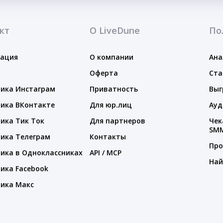
кт
О LiveDune
По
тация
О компании
Ана
Оферта
Ста
ика Инстаграм
Приватность
Выг
ика ВКонтакте
Для юр.лиц
Ауд
ика Тик Ток
Для партнеров
Чек
SM
ика Телеграм
Контакты
Про
ика в Одноклассниках
API / MCP
Най
ика Facebook
ика Макс