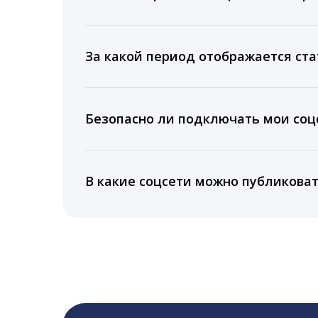
Мы собираем данные по количеству лайк
время для публикации, показываем лучш
За какой период отображается ста
Вы можете изучить статистику по конку
подключении тарифа Блогер. При оплате 
Безопасно ли подключать мои соцс
5 лет.
Да, мы не запрашиваем логины и пароли
информацию третьим лицам.
В какие соцсети можно публикова
LiveDune публикует посты в Instagram, Fa