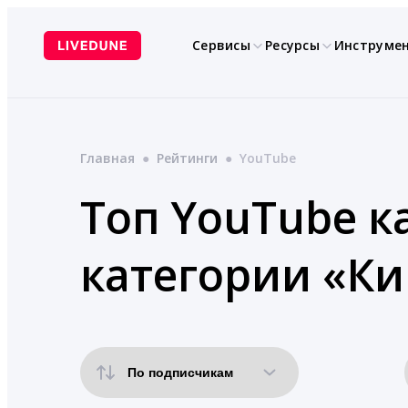
Перейти
к
Сервисы
Ресурсы
Инструме
содержимому
Главная
●
Рейтинги
●
YouTube
Топ YouTube к
категории «Ки