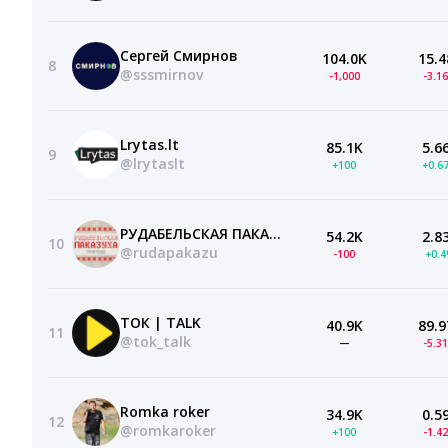
Сергей Смирнов
104.0K
15.4
8
@sssmirnov
-1,000
-3.1
Lrytas.lt
85.1K
5.6
9
@lrytaslt
+100
+0.6
РУДАБЕЛЬСКАЯ ПАКАЗУХА
54.2K
2.8
10
@rudapakazu
-100
+0.
ТОК | TALK
40.9K
89.9
11
@tok_talk
—
-5.3
Romka roker
34.9K
0.5
12
@romkaroker
+100
-1.4