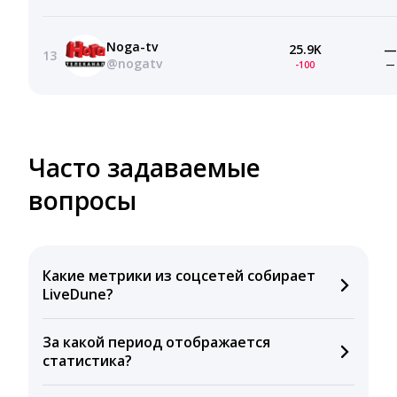
Noga-tv
25.9K
—
13
@nogatv
-100
—
Часто задаваемые
вопросы
Какие метрики из соцсетей собирает
LiveDune?
Мы собираем данные по количеству лайков,
За какой период отображается
комментариев, кликов, репостов, охватов и
статистика?
динамике числа подписчиков. Рекомендуем время
для публикации, показываем лучшие посты и
Вы можете изучить статистику по конкурентным и
присылаем автоматические отчеты с метриками.