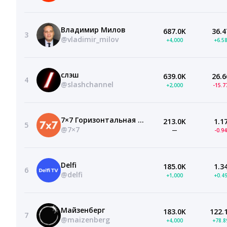
Владимир Милов
687.0K
36.4
3
@vladimir_milov
+4,000
+6.5
слэш
639.0K
26.6
4
@slashchannel
+2,000
-15.
7×7 Горизонтальная Россия
213.0K
1.1
5
@7×7
—
-0.9
Delfi
185.0K
1.3
6
@delfi
+1,000
+0.4
Майзенберг
183.0K
122.
7
@maizenberg
+4,000
+78.