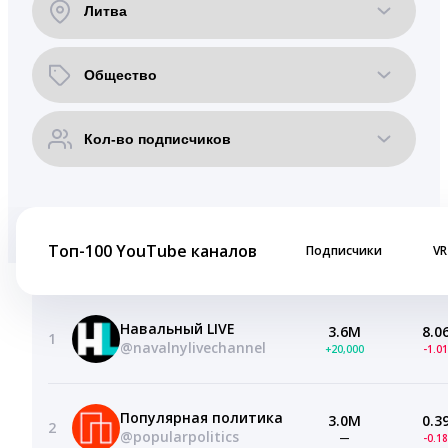
Топ-100 YouTube каналов
Подписчики
VR
Навальный LIVE
3.6M
8.0
1
@navalnylivechannel
+20,000
-1.0
Популярная политика
3.0M
0.3
2
@popularpolitics
—
-0.1