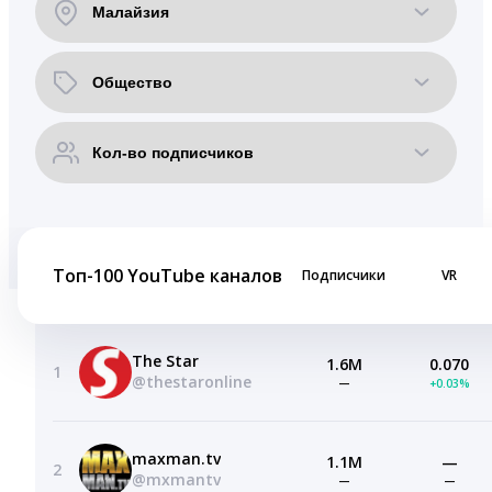
Топ-100 YouTube каналов
Подписчики
VR
The Star
1.6M
0.070
1
@thestaronline
—
+0.03%
maxman.tv
1.1M
—
2
@mxmantv
—
—