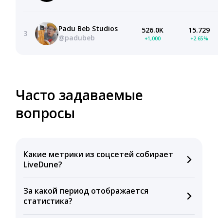
Padu Beb Studios
526.0K
15.729
3
@padubeb
+1,000
+2.65%
Часто задаваемые
вопросы
Какие метрики из соцсетей собирает
LiveDune?
Мы собираем данные по количеству лайков,
За какой период отображается
комментариев, кликов, репостов, охватов и
статистика?
динамике числа подписчиков. Рекомендуем время
для публикации, показываем лучшие посты и