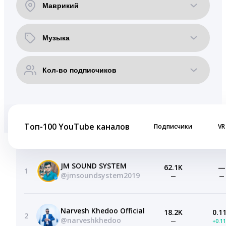
Топ-100 YouTube каналов
Подписчики
VR
JM SOUND SYSTEM
62.1K
—
1
@jmsoundsystem2019
—
—
Narvesh Khedoo Official
18.2K
0.1
2
@narveshkhedoo
—
+0.1