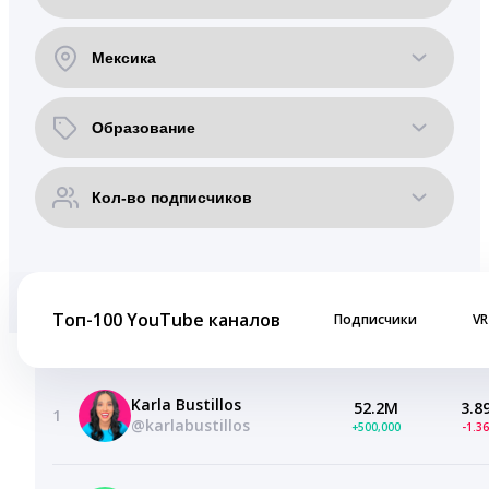
Топ-100 YouTube каналов
Подписчики
VR
Karla Bustillos
52.2M
3.8
1
@karlabustillos
+500,000
-1.3