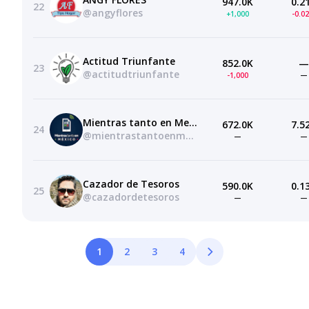
947.0K
0.2
22
@angyflores
+1,000
-0.0
Actitud Triunfante
852.0K
—
23
@actitudtriunfante
-1,000
—
Mientras tanto en Mexico
672.0K
7.5
24
@mientrastantoenmexicooficial
—
—
Cazador de Tesoros
590.0K
0.1
25
@cazadordetesoros
—
—
1
2
3
4