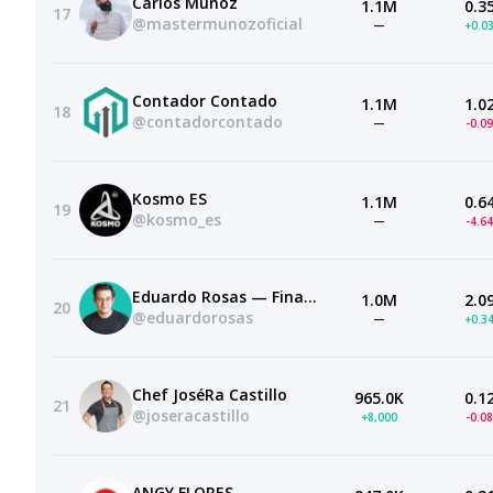
Carlos Muñoz
1.1M
0.3
17
@mastermunozoficial
—
+0.0
Contador Contado
1.1M
1.0
18
@contadorcontado
—
-0.0
Kosmo ES
1.1M
0.6
19
@kosmo_es
—
-4.6
Eduardo Rosas — Finanzas Personales
1.0M
2.0
20
@eduardorosas
—
+0.3
Chef JoséRa Castillo
965.0K
0.1
21
@joseracastillo
+8,000
-0.0
ANGY FLORES