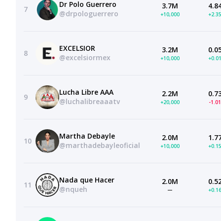
Dr Polo Guerrero
3.7M
4.8
7
@drpologuerrero
+10,000
+2.3
EXCELSIOR
3.2M
0.0
8
@excelsiormex
+10,000
+0.0
Lucha Libre AAA
2.2M
0.7
9
@luchalibreaaatv
+20,000
-1.0
Martha Debayle
2.0M
1.7
10
@marthadebayleoficial
+10,000
+0.1
Nada que Hacer
2.0M
0.5
11
@nqueh
—
+0.1