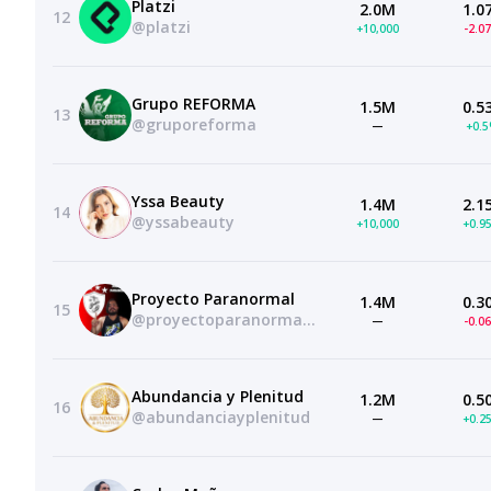
Platzi
2.0M
1.0
12
@platzi
+10,000
-2.0
Grupo REFORMA
1.5M
0.5
13
@gruporeforma
—
+0.
Yssa Beauty
1.4M
2.1
14
@yssabeauty
+10,000
+0.9
Proyecto Paranormal
1.4M
0.3
15
@proyectoparanormalmexico
—
-0.0
Abundancia y Plenitud
1.2M
0.5
16
@abundanciayplenitud
—
+0.2