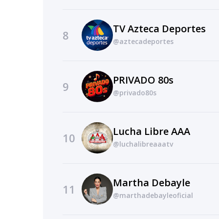
TV Azteca Deportes
8
@aztecadeportes
PRIVADO 80s
9
@privado80s
Lucha Libre AAA
10
@luchalibreaaatv
Martha Debayle
11
@marthadebayleoficial