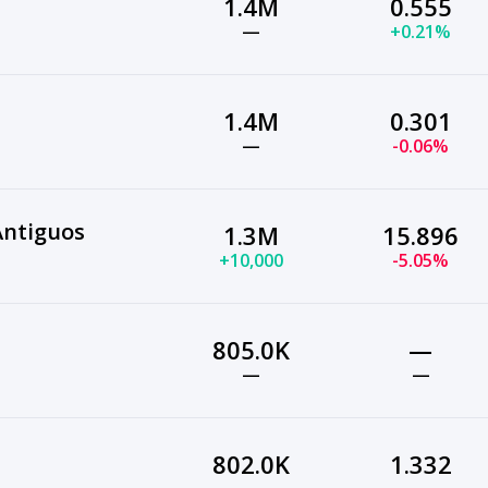
1.4M
0.555
—
+0.21%
1.4M
0.301
—
-0.06%
Antiguos
1.3M
15.896
+10,000
-5.05%
805.0K
—
—
—
802.0K
1.332