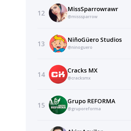
MissSparrowrawr
12
@misssparrow
NiñoGüero Studios
13
@ninoguero
Cracks MX
14
@cracksmx
Grupo REFORMA
15
@gruporeforma