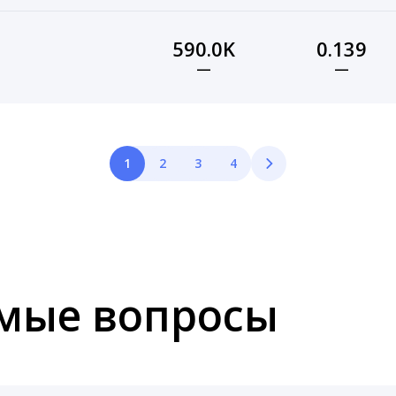
590.0K
0.139
—
—
1
2
3
4
емые вопросы