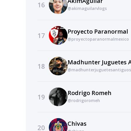
AkimAguilar
16
@akimaguilarvlogs
Proyecto Paranormal
17
@proyectoparanormalmexico
Madhunter Juguetes 
18
@madhunterjuguetesantiguos
Rodrigo Romeh
19
@rodrigoromeh
Chivas
20