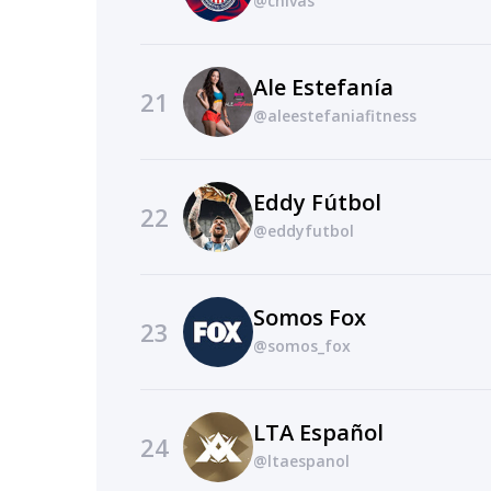
@chivas
Ale Estefanía
21
@aleestefaniafitness
Eddy Fútbol
22
@eddyfutbol
Somos Fox
23
@somos_fox
LTA Español
24
@ltaespanol