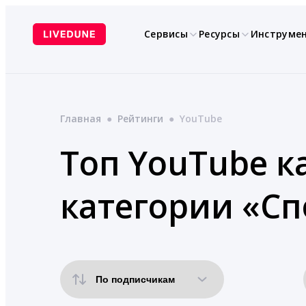
Перейти
к
Сервисы
Ресурсы
Инструме
содержимому
Главная
●
Рейтинги
●
YouTube
Топ YouTube к
категории «Сп