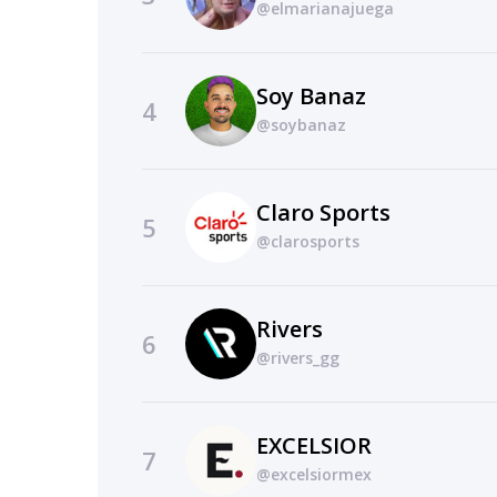
@elmarianajuega
Soy Banaz
4
@soybanaz
Claro Sports
5
@clarosports
Rivers
6
@rivers_gg
EXCELSIOR
7
@excelsiormex