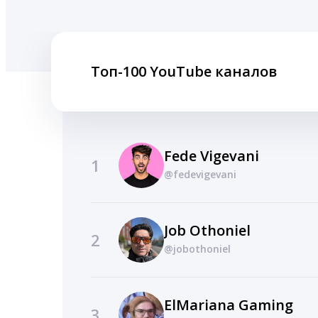
Топ-100 YouTube каналов
Fede Vigevani
1
@fedevigevani
Job Othoniel
2
@jobothoniel
ElMariana Gaming
3