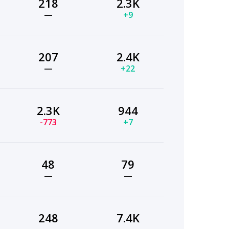
218
2.3K
—
+9
207
2.4K
—
+22
2.3K
944
-773
+7
48
79
—
—
248
7.4K