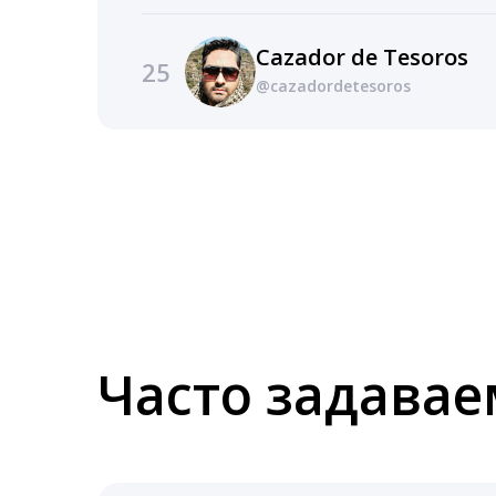
Cazador de Tesoros
25
@cazadordetesoros
Часто задава