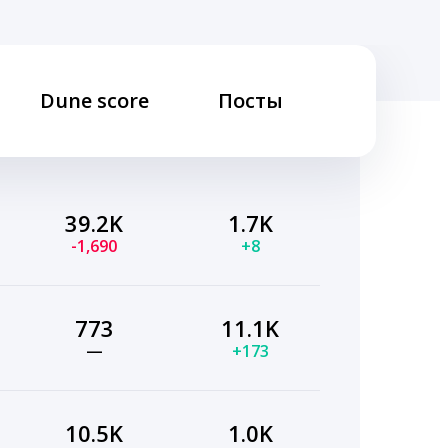
Dune score
Посты
39.2K
1.7K
-1,690
+8
773
11.1K
—
+173
10.5K
1.0K