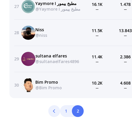
Yaymore I مطبخ ييمور
16.1K
1.478
27
@Yaymore I مطبخ ييمور
—
—
Niss
11.5K
13.843
28
@niss
—
—
sultana elfares
11.4K
2.386
29
@sultanaelfares4896
—
—
Bim Promo
10.2K
4.608
30
@Bim Promo
—
—
1
2