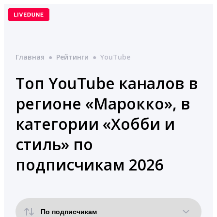
Перейти
к
содержимому
Главная
●
Рейтинги
●
YouTube
Топ YouTube каналов в
регионе «Марокко», в
категории «Хобби и
стиль» по
подписчикам 2026