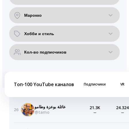
Топ-100 YouTube каналов
Подписчики
VR
عائلة بوعزة وطامو
21.3K
24.324
26
@tamo
—
—