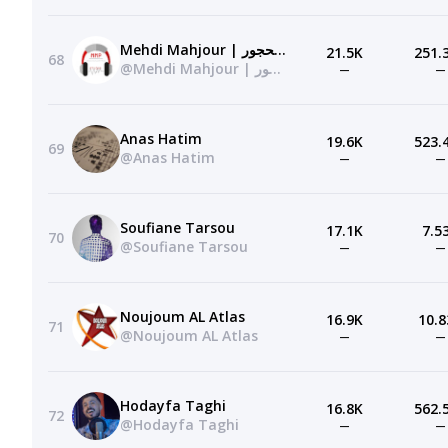
Mehdi Mahjour | مهدي المحجور
21.5K
251.
68
@Mehdi Mahjour | مهدي المحجور
—
—
Anas Hatim
19.6K
523.
69
@Anas Hatim
—
—
Soufiane Tarsou
17.1K
7.5
70
@Soufiane Tarsou
—
—
Noujoum AL Atlas
16.9K
10.8
71
@Noujoum AL Atlas
—
—
Hodayfa Taghi
16.8K
562.
72
@Hodayfa Taghi
—
—