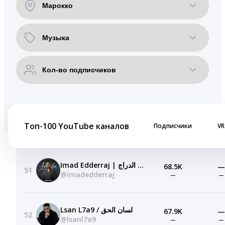
Топ-100 YouTube каналов
Подписчики
VR
Imad Edderraj | عماد الدراج
68.5K
—
51
@imadedderraj
—
—
Lsan L7a9 / لسان الحق
67.9K
—
52
@lsanl7a9
—
—