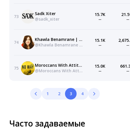
Sadk Xiter
15.7K
21.5
73
@sadk_xiter
—
—
Khawla Benamrane | خولة بنعمران
15.1K
2,675
74
@Khawla Benamrane | خولة بنعمران
—
—
Moroccans With Attitude
15.0K
661.
75
@Moroccans With Attitude
—
—
1
2
3
4
Часто задаваемые