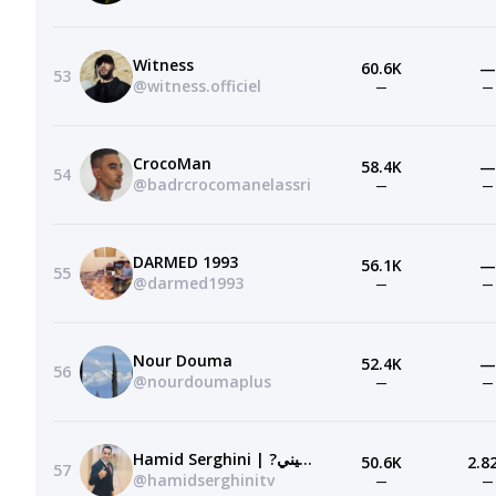
Witness
60.6K
—
53
@witness.officiel
—
—
CrocoMan
58.4K
—
54
@badrcrocomanelassri
—
—
DARMED 1993
56.1K
—
55
@darmed1993
—
—
Nour Douma
52.4K
—
56
@nourdoumaplus
—
—
Hamid Serghini | ?حميد السرغيني
50.6K
2.8
57
@hamidserghinitv
—
—