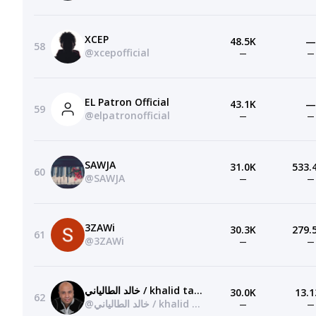
XCEP
48.5K
—
58
@xcepofficial
—
—
EL Patron Official
43.1K
—
59
@elpatronofficial
—
—
SAWJA
31.0K
533.
60
@SAWJA
—
—
3ZAWi
30.3K
279.
61
@3ZAWi
—
—
خالد الطالياني / khalid taliani
30.0K
13.1
62
@خالد الطالياني / khalid taliani
—
—