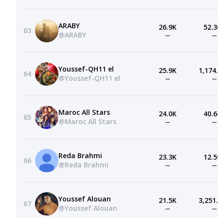
ARABY
26.9K
52.3
63
@ARABY
—
—
Youssef-QH11 el
25.9K
1,174
64
@Youssef-QH11 el
—
—
Maroc All Stars
24.0K
40.6
65
@Maroc All Stars
—
—
Reda Brahmi
23.3K
12.5
66
@Reda Brahmi
—
—
Youssef Alouan
21.5K
3,251
67
@Youssef Alouan
—
—