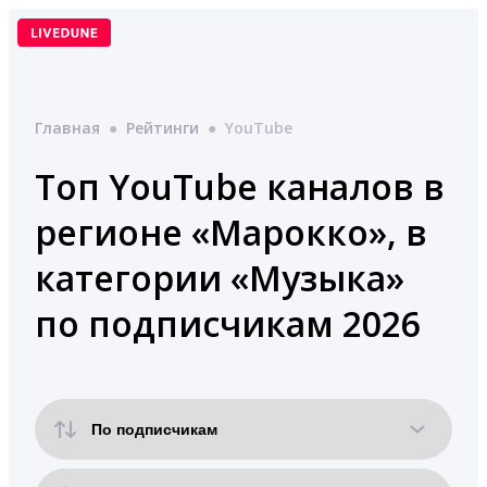
Перейти
к
содержимому
Главная
●
Рейтинги
●
YouTube
Топ YouTube каналов в
регионе «Марокко», в
категории «Музыка»
по подписчикам 2026