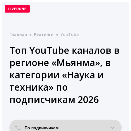
Перейти
к
содержимому
Главная
●
Рейтинги
●
YouTube
Топ YouTube каналов в
регионе «Мьянма», в
категории «Наука и
техника» по
подписчикам 2026