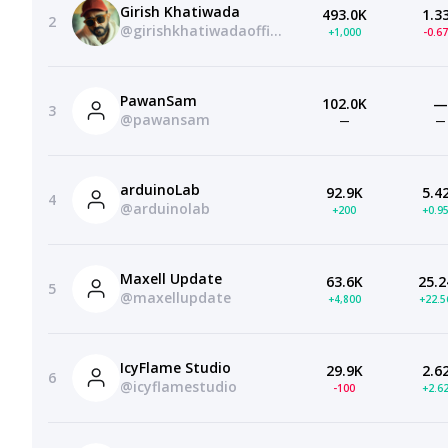
Girish Khatiwada
493.0K
1.3
2
@girishkhatiwadaofficial
+1,000
-0.6
PawanSam
102.0K
—
3
@pawansam
—
—
arduinoLab
92.9K
5.4
4
@arduinolab
+200
+0.9
Maxell Update
63.6K
25.2
5
@maxellupdate
+4,800
+22.
IcyFlame Studio
29.9K
2.6
6
@icyflamestudio
-100
+2.6