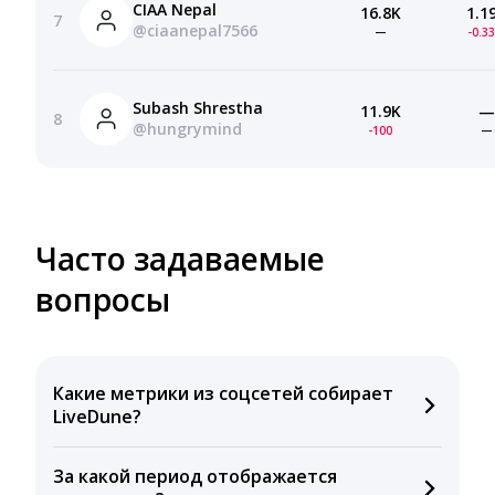
CIAA Nepal
16.8K
1.1
7
@ciaanepal7566
—
-0.3
Subash Shrestha
11.9K
—
8
@hungrymind
-100
—
Часто задаваемые
вопросы
Какие метрики из соцсетей собирает
LiveDune?
Мы собираем данные по количеству лайков,
За какой период отображается
комментариев, кликов, репостов, охватов и