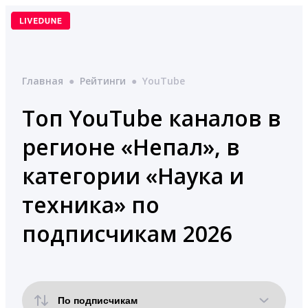
Перейти
к
содержимому
Главная
●
Рейтинги
●
YouTube
Топ YouTube каналов в
регионе «Непал», в
категории «Наука и
техника» по
подписчикам 2026