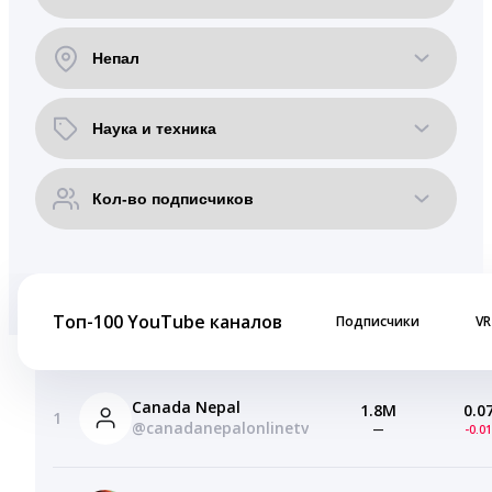
Топ-100 YouTube каналов
Подписчики
VR
Canada Nepal
1.8M
0.0
1
@canadanepalonlinetv
—
-0.0