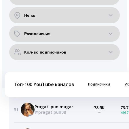
Топ-100 YouTube каналов
Подписчики
VR
Pragati pun magar
78.5K
73.7
51
@pragatipun08
—
+56.