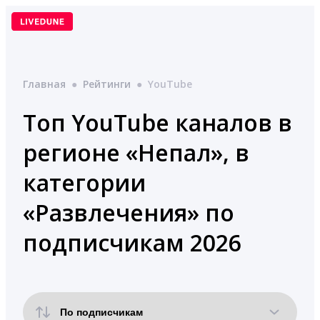
Перейти
к
содержимому
Главная
●
Рейтинги
●
YouTube
Топ YouTube каналов в
регионе «Непал», в
категории
«Развлечения» по
подписчикам 2026