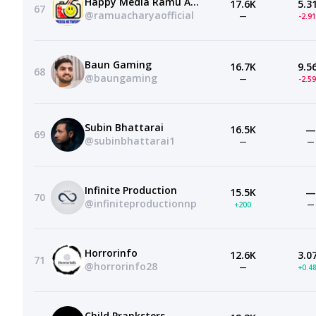
Happy Media Ramu Acharya
17.6K
5.3
67
@ramuacharyaofficial
—
-2.9
Baun Gaming
16.7K
9.5
68
@baungaming
—
-2.5
Subin Bhattarai
16.5K
—
69
@subinbhattarai1
—
—
Infinite Production
15.5K
—
70
@infiniteproductionnp
+200
—
Horrorinfo
12.6K
3.0
71
@horrorinfo28
—
+0.4
Child Pranksters