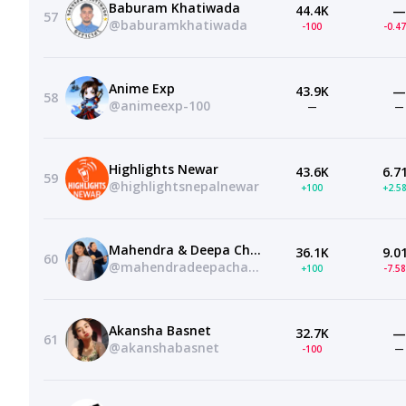
Baburam Khatiwada
44.4K
—
57
@baburamkhatiwada
-100
-0.4
Anime Exp
43.9K
—
58
@animeexp-100
—
—
Highlights Newar
43.6K
6.7
59
@highlightsnepalnewar
+100
+2.5
Mahendra & Deepa Channel
36.1K
9.0
60
@mahendradeepachannel6796
+100
-7.5
Akansha Basnet
32.7K
—
61
@akanshabasnet
-100
—