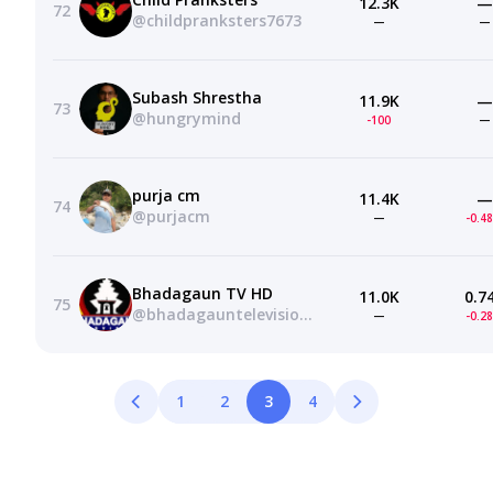
12.3K
—
72
@childpranksters7673
—
—
Subash Shrestha
11.9K
—
73
@hungrymind
-100
—
purja cm
11.4K
—
74
@purjacm
—
-0.4
Bhadagaun TV HD
11.0K
0.7
75
@bhadagauntelevision2432
—
-0.2
1
2
3
4