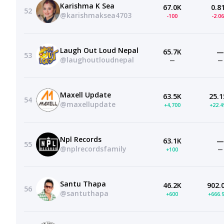
Karishma K Sea
67.0K
0.8
52
@karishmaksea4703
-100
-2.0
Laugh Out Loud Nepal
65.7K
—
53
@laughoutloudnepal
—
—
Maxell Update
63.5K
25.1
54
@maxellupdate
+4,700
+22.
Npl Records
63.1K
—
55
@nplrecordsfamily
+100
—
Santu Thapa
46.2K
902.
56
@santuthapa
+600
+666.