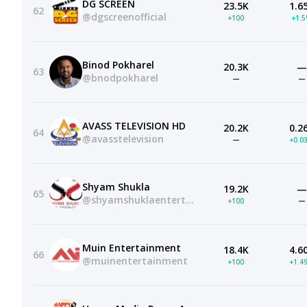
DG SCREEN
23.5K
1.6
62
@dgscreenofficial
+100
+1.
Binod Pokharel
20.3K
—
63
@bnodpokharel
—
—
AVASS TELEVISION HD
20.2K
0.2
64
@avasstelevision
—
+0.0
Shyam Shukla
19.2K
—
65
@shyamshuklaentertainment
+100
—
Muin Entertainment
18.4K
4.6
66
@muinentertainment
+100
+1.4