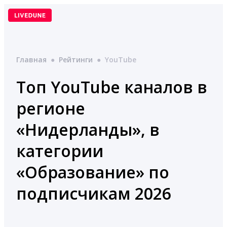
Перейти
к
содержимому
Главная
●
Рейтинги
●
YouTube
Топ YouTube каналов в
регионе
«Нидерланды», в
категории
«Образование» по
подписчикам 2026