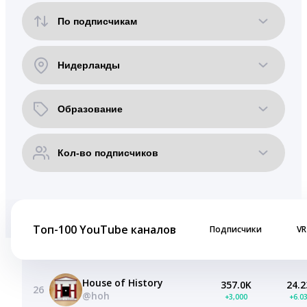
Топ-100 YouTube каналов
Подписчики
VR
House of History
357.0K
24.2
26
@hoh
+3,000
+6.0