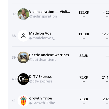
Violinspiration — Violin Lessons
135.0K
4.2
37
@violinspiration
—
—
Madelon Vos
113.0K
12.7
38
@madelonvos_
—
—
Battle ancient warriors
82.8K
—
39
@battleancient
—
—
D-TV Express
75.0K
21.1
40
@dtv-express
—
—
Growth Tribe
73.8K
2.4
41
@Growth Tribe
—
—