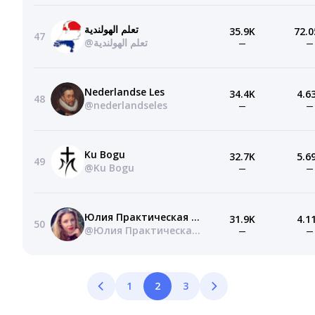
تعلم الهولندية
35.9K
72.0
47
@تعلم الهولندية
—
—
Nederlandse Les
34.4K
4.6
48
@nederlandseles
—
—
Ku Bogu
32.7K
5.6
49
@Ku Bogu
—
—
Юлия Практическая Эзотерика!
31.9K
4.1
50
@Юлия Практическая Эзотерика!
—
—
1
2
3