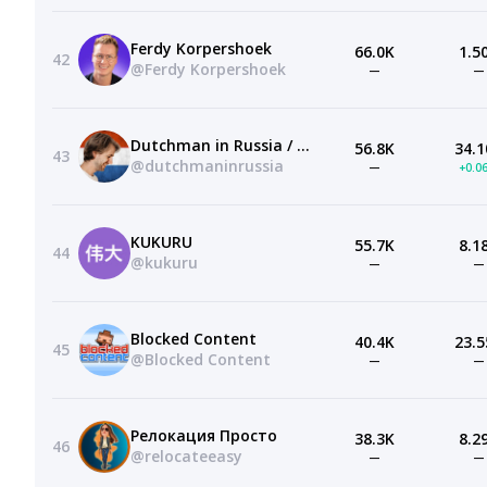
Ferdy Korpershoek
66.0K
1.5
42
@Ferdy Korpershoek
—
—
Dutchman in Russia / Голландец в России
56.8K
34.1
43
@dutchmaninrussia
—
+0.0
KUKURU
55.7K
8.1
44
@kukuru
—
—
Blocked Content
40.4K
23.5
45
@Blocked Content
—
—
Релокация Просто
38.3K
8.2
46
@relocateeasy
—
—