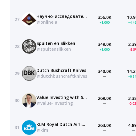
Научно-исследовательский центр ЛАИ
356.0K
10.9
27
@onlinelai
+1,000
+4.4
Spuiten en Slikken
349.0K
2.3
28
@spuitenslikken
+1,000
-3.
Dutch Bushcraft Knives
340.0K
14.2
29
@dutchbushcraftknives
—
+0.5
Value Investing with Sven Carlin, Ph.D.
269.0K
3.3
30
@value-investing
—
-0.0
KLM Royal Dutch Airlines
263.0K
4.8
31
@klm
—
—