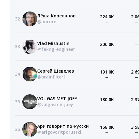
Лёша Корепанов
224.0K
2.0
32
@aocore
—
—
Vlad Mishustin
206.0K
—
33
@fakng-engineer
—
—
Сергей Шевелев
191.0K
2.6
34
@brainfilter1
—
—
VOL GAS MET JOEY
180.0K
2.3
35
@volgasmetjoey
—
—
Ари говорит по-Русски
158.0K
3.5
36
@arigovoritporusski
—
—