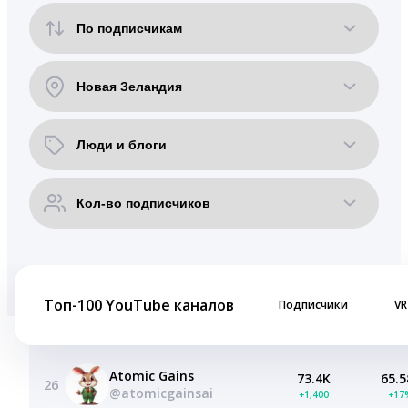
Топ-100 YouTube каналов
Подписчики
VR
Atomic Gains
73.4K
65.5
26
@atomicgainsai
+1,400
+17