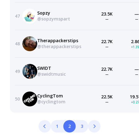
Sopzy
23.5K
—
47
@sopzymspart
—
—
Therappackerstips
22.7K
2.8
48
@therappackerstips
—
+1.3
SWIDT
22.7K
—
49
@swidtmusic
—
—
CyclingTom
22.5K
19.5
50
@cyclingtom
—
+0.2
1
2
3