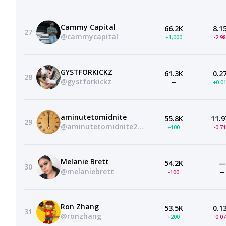
Cammy Capital
66.2K
8.1
27
@cammycapital
+1,000
-2.9
GYSTFORKICKZ
61.3K
0.2
28
@gystforkickz
—
+0.0
aminutetomidnite
55.8K
11.9
29
@aminutetomidnite2406
+100
-0.7
Melanie Brett
54.2K
—
30
@melaniebrett
-100
—
Ron Zhang
53.5K
0.1
31
@ronzhang
+200
-0.0