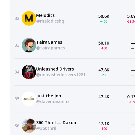
Melodics
50.6K
5.6
32
@melodicshq
+400
-39.
TairaGames
50.1K
—
33
@tairagames
-100
—
Unleashed Drivers
47.8K
—
34
@unleasheddrivers1281
+200
—
Just the Job
47.4K
0.1
35
@davemasonnz
—
-0.0
360 Thrill — Daxon
47.1K
—
36
@360thrill
-100
—