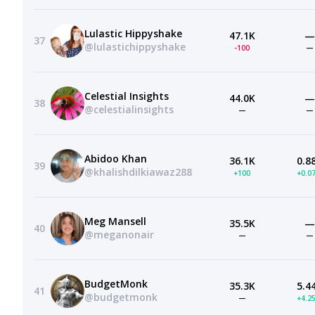
Lulastic Hippyshake
47.1K
—
37
@lulastichippyshake
-100
—
Celestial Insights
44.0K
—
38
@celestialinsights
—
—
Abidoo Khan
36.1K
0.8
39
@khalishdilkiawaz288
+100
+0.0
Meg Mansell
35.5K
—
40
@meganonair
—
—
BudgetMonk
35.3K
5.4
41
@budgetmonk
—
+4.2