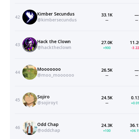
Kimber Secundus
33.1K
—
42
@kimbersecundus
—
—
Hack the Clown
27.0K
11.2
43
@hacktheclown
+900
-3.2
Mooooooo
26.5K
—
44
@moo_moooooo
—
—
Sojiro
24.5K
0.1
45
@sojiroyt
—
+0.0
Odd Chap
24.3K
36.1
46
@oddchap
+100
+36.