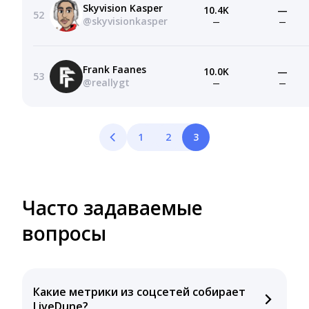
Skyvision Kasper
10.4K
—
52
@skyvisionkasper
—
—
Frank Faanes
10.0K
—
53
@reallygt
—
—
1
2
3
Часто задаваемые
вопросы
Какие метрики из соцсетей собирает
LiveDune?