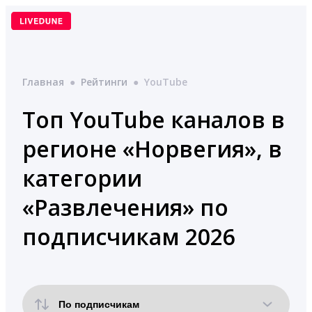
Перейти
к
содержимому
Главная
●
Рейтинги
●
YouTube
Топ YouTube каналов в
регионе «Норвегия», в
категории
«Развлечения» по
подписчикам 2026