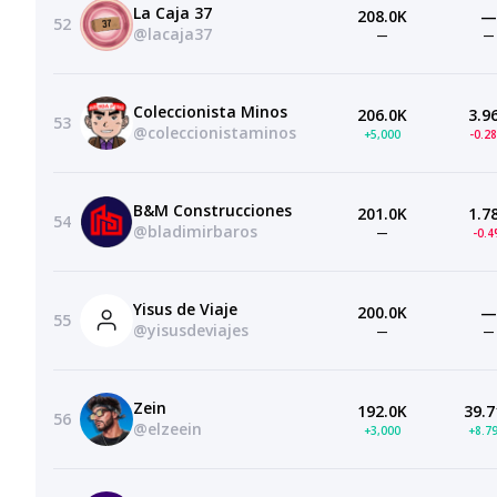
La Caja 37
208.0K
—
52
@lacaja37
—
—
Coleccionista Minos
206.0K
3.9
53
@coleccionistaminos
+5,000
-0.2
B&M Construcciones
201.0K
1.7
54
@bladimirbaros
—
-0.
Yisus de Viaje
200.0K
—
55
@yisusdeviajes
—
—
Zein
192.0K
39.7
56
@elzeein
+3,000
+8.7