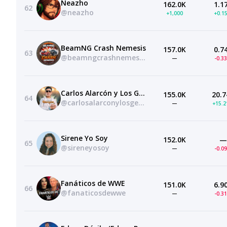
Neazho
162.0K
1.1
62
@neazho
+1,000
+0.1
BeamNG Crash Nemesis
157.0K
0.7
63
@beamngcrashnemesisxd
—
-0.3
Carlos Alarcón y Los Genios
155.0K
20.7
64
@carlosalarconylosgenios
—
+15.
Sirene Yo Soy
152.0K
—
65
@sireneyosoy
—
-0.0
Fanáticos de WWE
151.0K
6.9
66
@fanaticosdewwe
—
-0.3