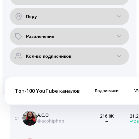
Топ-100 YouTube каналов
Подписчики
VR
A.C.O
216.0K
21.2
51
@acohiphop
—
+12.