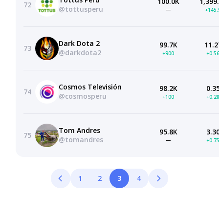
100.0K
1,399
72
@tottusperu
—
+145
Dark Dota 2
99.7K
11.2
73
@darkdota2
+900
+0.5
Cosmos Televisión
98.2K
0.3
74
@cosmosperu
+100
+0.2
Tom Andres
95.8K
3.3
75
@tomandres
—
+0.7
1
2
3
4