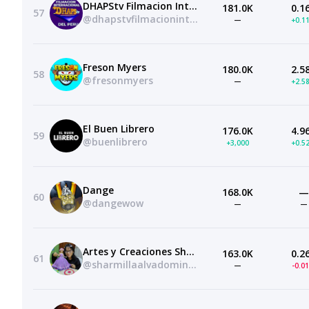
DHAPStv Filmacion Internacional
181.0K
0.1
57
@dhapstvfilmacioninternacional
—
+0.1
Freson Myers
180.0K
2.5
58
@fresonmyers
—
+2.5
El Buen Librero
176.0K
4.9
59
@buenlibrero
+3,000
+0.5
Dange
168.0K
—
60
@dangewow
—
—
Artes y Creaciones Shantal
163.0K
0.2
61
@sharmillaalvadominguez
—
-0.0