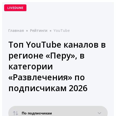
Перейти
к
содержимому
Главная
●
Рейтинги
●
YouTube
Топ YouTube каналов в
регионе «Перу», в
категории
«Развлечения» по
подписчикам 2026