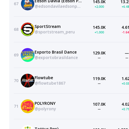
Edson Dávila (Edson Pa' Que Más)
145.0K
13.2
67
@edsondavilaedsonpaquemasgiselo
+2,000
+6.4
SportStream
145.0K
4.6
68
@sportstream_peru
+1,000
-1.6
Exporto Brasil Dance
129.0K
—
69
@exportobrasildance
—
—
Flowtube
119.0K
1.6
70
@flowtube1867
—
+0.0
POLYRONY
107.0K
4.0
71
@polyrony
—
+0.7
Tottus Perú