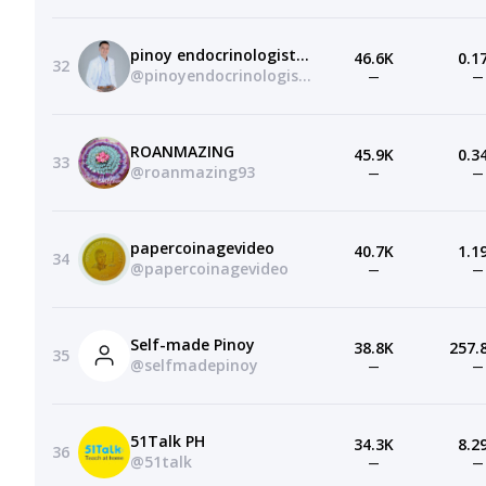
pinoy endocrinologist (doc ivan cudal)
46.6K
0.1
32
@pinoyendocrinologist7997
—
—
ROANMAZING
45.9K
0.3
33
@roanmazing93
—
—
papercoinagevideo
40.7K
1.1
34
@papercoinagevideo
—
—
Self-made Pinoy
38.8K
257.
35
@selfmadepinoy
—
—
51Talk PH
34.3K
8.2
36
@51talk
—
—