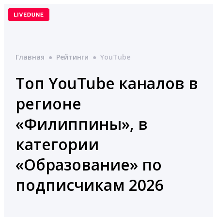
Перейти
к
содержимому
Главная
●
Рейтинги
●
YouTube
Топ YouTube каналов в
регионе
«Филиппины», в
категории
«Образование» по
подписчикам 2026