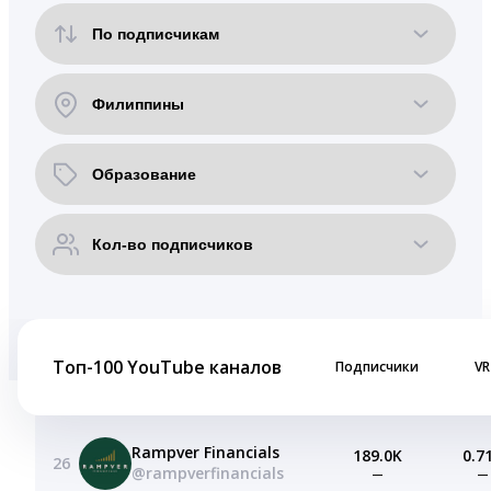
Топ-100 YouTube каналов
Подписчики
VR
Rampver Financials
189.0K
0.7
26
@rampverfinancials
—
—