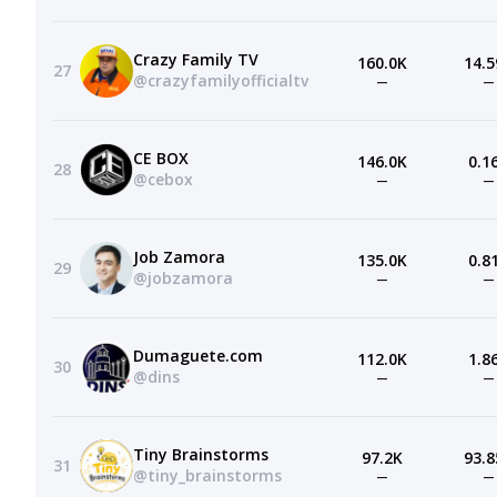
Crazy Family TV
160.0K
14.5
27
@crazyfamilyofficialtv
—
—
CE BOX
146.0K
0.1
28
@cebox
—
—
Job Zamora
135.0K
0.8
29
@jobzamora
—
—
Dumaguete.com
112.0K
1.8
30
@dins
—
—
Tiny Brainstorms
97.2K
93.8
31
@tiny_brainstorms
—
—