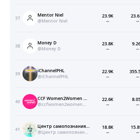
Mentor Niel
23.9K
23.6
37
@Mentor Niel
—
—
Money D
23.8K
9.2
38
@Money D
—
—
iChannelPHL
22.9K
355.
39
@iChannelPHL
—
—
CCF Women2Women Ministry
22.6K
8.0
40
@ccfwomen2womenministry
—
—
Центр самопознания НИСАРГА
18.8K
15.8
41
@Центр самопознания НИСАРГА
—
—