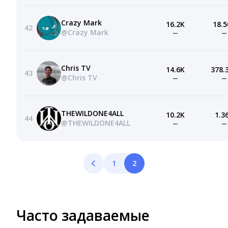
Crazy Mark
16.2K
18.5
42
@Crazy Mark
—
—
Chris TV
14.6K
378.
43
@Chris TV
—
—
THEWILDONE4ALL
10.2K
1.3
44
@THEWILDONE4ALL
—
—
1
2
Часто задаваемые