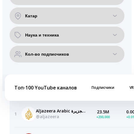
Топ-100 YouTube каналов
Подписчики
VR
AlJazeera Arabic قناة الجزيرة
23.5M
0.0
1
@aljazeera
+200,000
+0.0