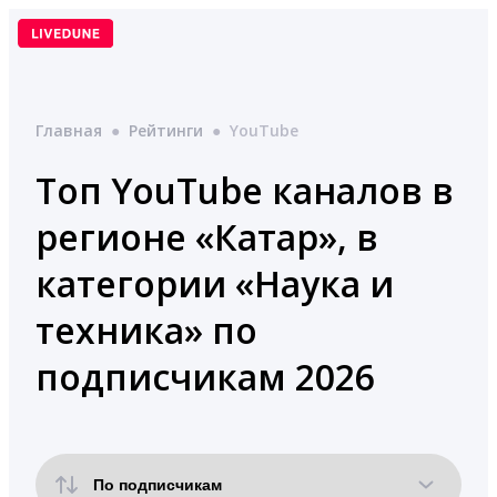
Перейти
к
содержимому
Главная
●
Рейтинги
●
YouTube
Топ YouTube каналов в
регионе «Катар», в
категории «Наука и
техника» по
подписчикам 2026