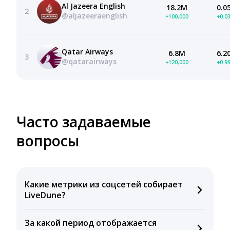
Al Jazeera English
18.2M
0.0
2
@aljazeeraenglish
+100,000
+0.0
Qatar Airways
6.8M
6.2
3
@qatarairways
+120,000
+0.9
Часто задаваемые
вопросы
Какие метрики из соцсетей собирает
LiveDune?
Мы собираем данные по количеству лайков,
За какой период отображается
комментариев, кликов, репостов, охватов и