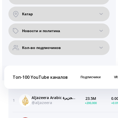
Топ-100 YouTube каналов
Подписчики
VR
AlJazeera Arabic قناة الجزيرة
23.5M
0.0
1
@aljazeera
+200,000
+0.0