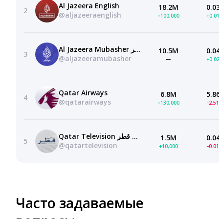
Al Jazeera English
18.2M
0.0
2
@aljazeeraenglish
+100,000
+0.0
Al Jazeera Mubasher قناة الجزيرة مباشر
10.5M
0.0
3
@aljazeeramubasher
—
+0.0
Qatar Airways
6.8M
5.8
4
@qatarairways
+130,000
-2.5
Qatar Television تلفزيون قطر
1.5M
0.0
5
@qatartelevision
+10,000
-0.0
Часто задаваемые