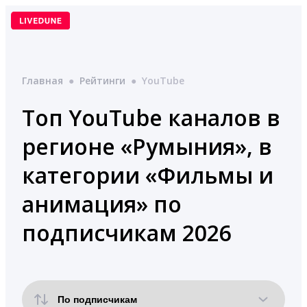
Перейти
к
содержимому
Главная
●
Рейтинги
●
YouTube
Топ YouTube каналов в
регионе «Румыния», в
категории «Фильмы и
анимация» по
подписчикам 2026