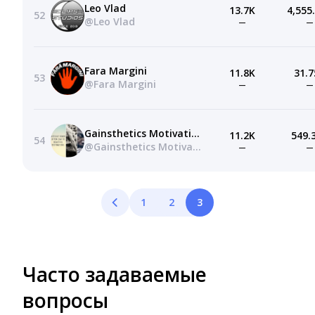
Leo Vlad
13.7K
4,555
52
@Leo Vlad
—
—
Fara Margini
11.8K
31.7
53
@Fara Margini
—
—
Gainsthetics Motivation
11.2K
549.
54
@Gainsthetics Motivation
—
—
1
2
3
Часто задаваемые
вопросы