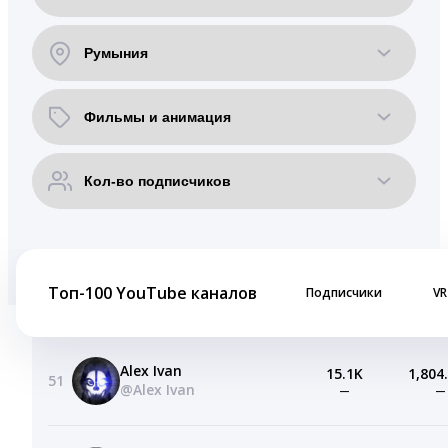
Топ-100 YouTube каналов
Подписчики
VR
Alex Ivan
15.1K
1,804
51
@Alex Ivan
—
—