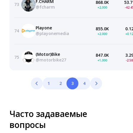
F.CHARM
868.0K
53.7
73
@fcharm
+2,000
-42.
Playone
855.0K
0.1
74
@playonemedia
+2,000
+0.1
(Motor)Bike
847.0K
3.2
75
@motorbike27
+1,000
-2.5
1
2
3
4
Часто задаваемые
вопросы