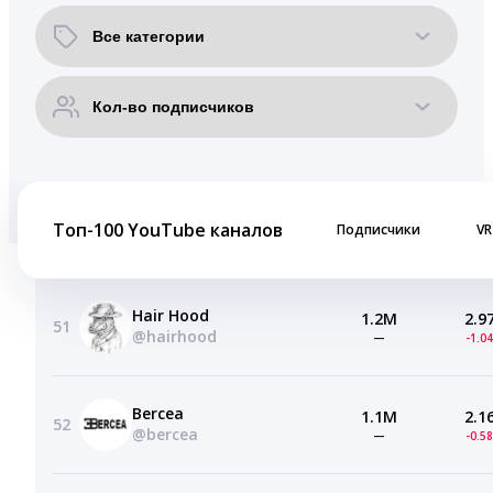
Топ-100 YouTube каналов
Подписчики
VR
Hair Hood
1.2M
2.9
51
@hairhood
—
-1.0
Bercea
1.1M
2.1
52
@bercea
—
-0.5