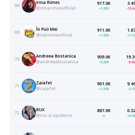
Irina Rimes
917.0K
3.4
68
@irinarimesofficial
+1,000
-10.
În Puii Mei
911.0K
1.8
69
@inpuiimeioficial
+1,000
+1.3
Andreea Bostanica
909.0K
19.3
70
@andreeabostanica
+2,000
-9.4
Zaiafet
901.0K
9.4
71
@zaiafet
+1,000
+2.
RUX
887.0K
0.3
72
@rux.si.opulenta
—
+0.0