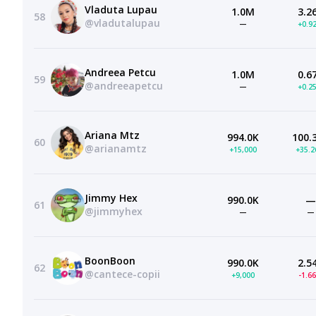
Vladuta Lupau
1.0M
3.2
58
@vladutalupau
—
+0.9
Andreea Petcu
1.0M
0.6
59
@andreeapetcu
—
+0.2
Ariana Mtz
994.0K
100.
60
@arianamtz
+15,000
+35.
Jimmy Hex
990.0K
—
61
@jimmyhex
—
—
BoonBoon
990.0K
2.5
62
@cantece-copii
+9,000
-1.6