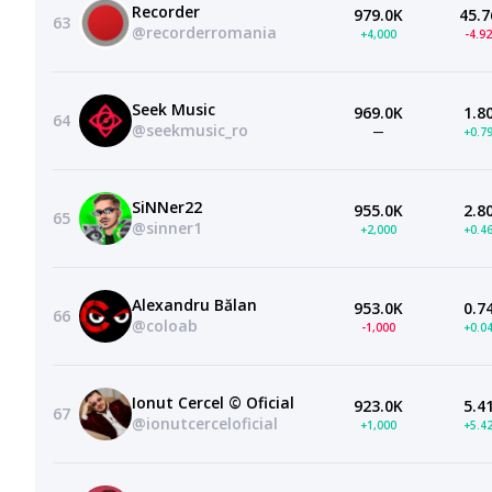
Recorder
979.0K
45.7
63
@recorderromania
+4,000
-4.9
Seek Music
969.0K
1.8
64
@seekmusic_ro
—
+0.7
SiNNer22
955.0K
2.8
65
@sinner1
+2,000
+0.4
Alexandru Bălan
953.0K
0.7
66
@coloab
-1,000
+0.0
Ionut Cercel © Oficial
923.0K
5.4
67
@ionutcerceloficial
+1,000
+5.4