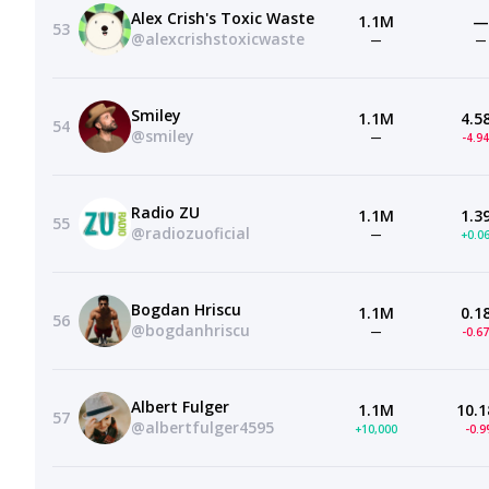
Alex Crish's Toxic Waste
1.1M
—
53
@alexcrishstoxicwaste
—
—
Smiley
1.1M
4.5
54
@smiley
—
-4.9
Radio ZU
1.1M
1.3
55
@radiozuoficial
—
+0.0
Bogdan Hriscu
1.1M
0.1
56
@bogdanhriscu
—
-0.6
Albert Fulger
1.1M
10.1
57
@albertfulger4595
+10,000
-0.