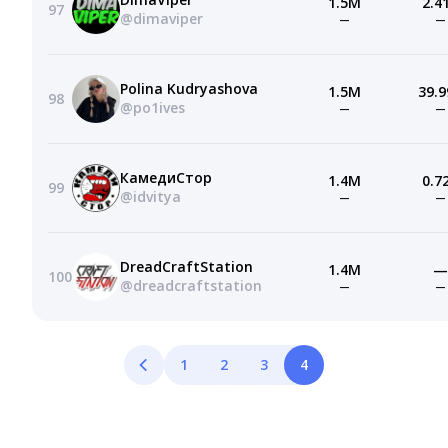
1.5M
2.4
97
@dimaviper
—
—
Polina Kudryashova
1.5M
39.9
98
@po1ives
—
—
КамедиСтор
1.4M
0.7
99
@idvitya
—
—
DreadCraftStation
1.4M
—
100
@dreadcraftstation
—
—
1
2
3
4