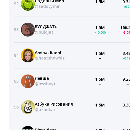
Садовый Мир
1.5M
0.3
92
@sadovymir
—
+0.
БУЛДЖАТь
1.5M
166.
93
@buldjat
+10,000
-5.0
Алёна, Блин!
1.5M
3.4
94
@heatshowbiz
—
+0.1
Левша
1.5M
9.2
95
@levshayt
—
—
Азбука Рисования
1.5M
3.3
96
@azbukar
—
—
DimaViper