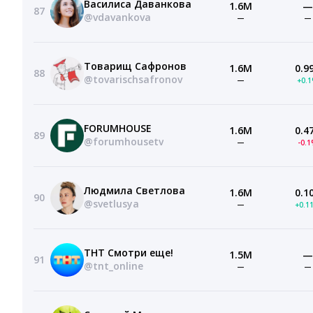
Василиса Даванкова
1.6M
—
87
@vdavankova
—
—
Товарищ Сафронов
1.6M
0.9
88
@tovarischsafronov
—
+0.
FORUMHOUSE
1.6M
0.4
89
@forumhousetv
—
-0.
Людмила Светлова
1.6M
0.1
90
@svetlusya
—
+0.1
ТНТ Смотри еще!
1.5M
—
91
@tnt_online
—
—