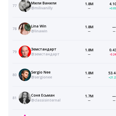
Мили Ванили
1.8M
4.1
77
@milivanilly
—
+0.8
Lina Win
1.8M
—
78
@linawin
—
—
Земстандарт
1.8M
0.4
79
@земстандарт
—
-0.2
Sergio Nee
1.8M
53.4
80
@sergionee
—
+21.
Соня Есьман
1.7M
—
81
@classisinternal
—
—