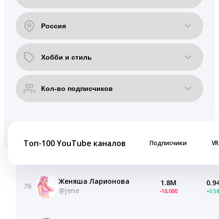
Топ-100 YouTube каналов
Подписчики
VR
Женяша Ларионова
1.8M
0.9
76
@jene
-10,000
+0.5