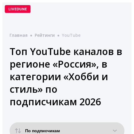
Перейти
к
содержимому
Главная
●
Рейтинги
●
YouTube
Топ YouTube каналов в
регионе «Россия», в
категории «Хобби и
стиль» по
подписчикам 2026