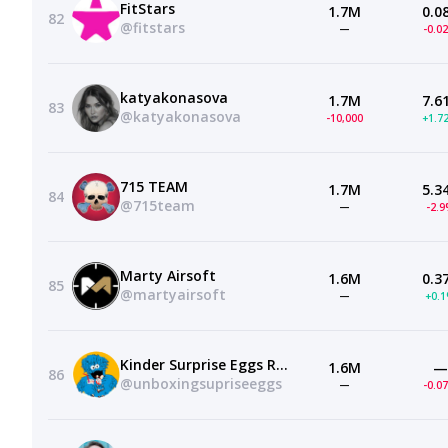
FitStars
1.7M
0.0
82
@fitstars
—
-0.0
katyakonasova
1.7M
7.6
83
@katyakonasova
-10,000
+1.7
715 TEAM
1.7M
5.3
84
@715team
—
-2.
Marty Airsoft
1.6M
0.3
85
@martyairsoft
—
+0.
Kinder Surprise Eggs Rustama
1.6M
—
86
@unboxingsupriseeggs
—
-0.0