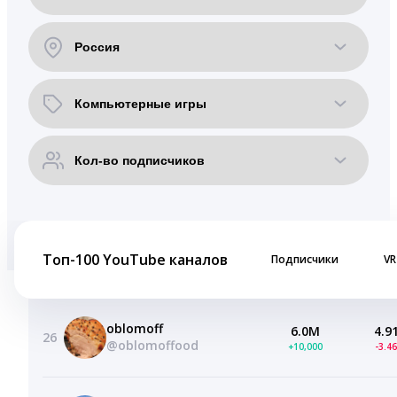
Топ-100 YouTube каналов
Подписчики
VR
oblomoff
6.0M
4.9
26
@oblomoffood
+10,000
-3.4