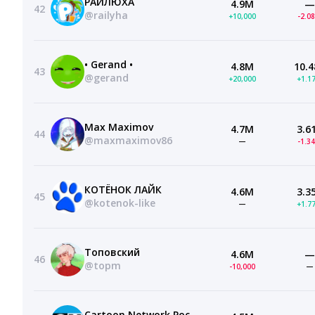
РАЙЛЮХА
4.9M
—
42
@railyha
+10,000
-2.0
• Gerand •
4.8M
10.4
43
@gerand
+20,000
+1.1
Max Maximov
4.7M
3.6
44
@maxmaximov86
—
-1.3
КОТЁНОК ЛАЙК
4.6M
3.3
45
@kotenok-like
—
+1.7
Топовский
4.6M
—
46
@topm
-10,000
—
Cartoon Network Россия