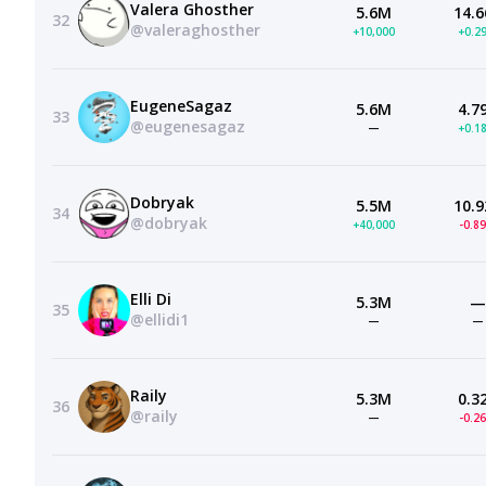
Valera Ghosther
5.6M
14.6
32
@valeraghosther
+10,000
+0.2
EugeneSagaz
5.6M
4.7
33
@eugenesagaz
—
+0.1
Dobryak
5.5M
10.9
34
@dobryak
+40,000
-0.8
Elli Di
5.3M
—
35
@ellidi1
—
—
Raily
5.3M
0.3
36
@raily
—
-0.2