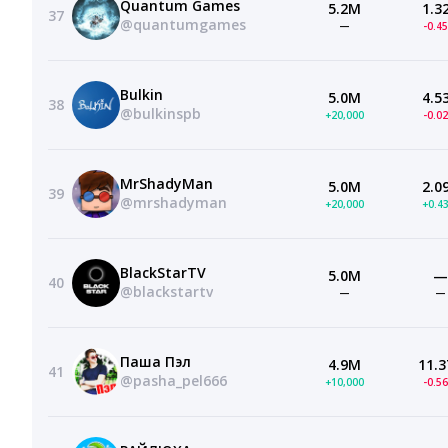
Quantum Games
5.2M
1.3
37
@quantumgames
—
-0.4
Bulkin
5.0M
4.5
38
@bulkinspb
+20,000
-0.0
MrShadyMan
5.0M
2.0
39
@mrshadyman
+20,000
+0.4
BlackStarTV
5.0M
—
40
@blackstartv
—
—
Паша Пэл
4.9M
11.3
41
@pasha_pel666
+10,000
-0.5