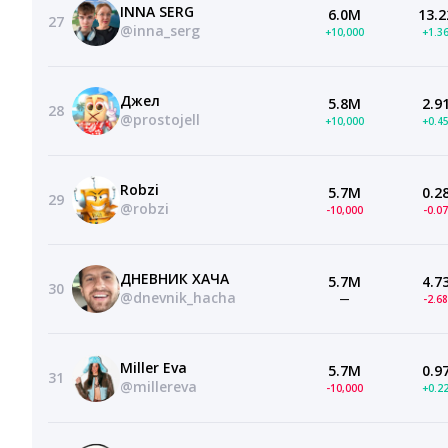
INNA SERG
6.0M
13.2
27
@inna_serg
+10,000
+1.3
Джел
5.8M
2.9
28
@prostojell
+10,000
+0.4
Robzi
5.7M
0.2
29
@robzi
-10,000
-0.0
ДНЕВНИК ХАЧА
5.7M
4.7
30
@dnevnik_hacha
—
-2.6
Miller Eva
5.7M
0.9
31
@millereva
-10,000
+0.2