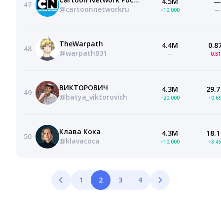
4.5M
—
47
@cartoonnetworkru
+10,000
—
TheWarpath
4.4M
0.8
48
@warpath031
—
-0.8
ВИКТОРОВИЧ
4.3M
29.7
49
@batya_viktorovich
+20,000
+0.6
Клава Кока
4.3M
18.1
50
@klavacoca
+10,000
+3.4
1
2
3
4