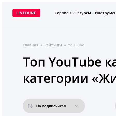
Перейти
к
Сервисы
Ресурсы
Инструме
содержимому
Главная
●
Рейтинги
●
YouTube
Топ YouTube к
категории «Ж