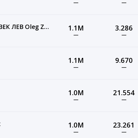
—
—
Олег Зубков — ЧЕЛОВЕК ЛЕВ Oleg Zubkov — LION MAN (Я и мои львы Тайган)
1.1M
3.286
—
—
1.1M
9.670
—
—
1.0M
21.554
—
—
х
1.0M
23.261
—
—