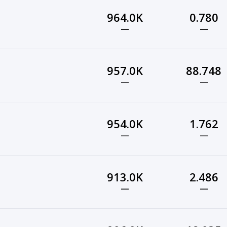
964.0K
0.780
—
—
957.0K
88.748
—
—
954.0K
1.762
—
—
913.0K
2.486
—
—