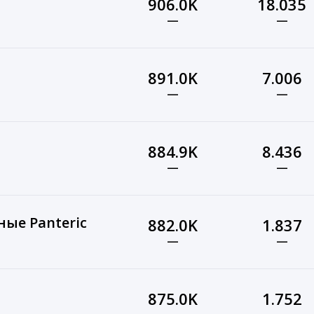
906.0K
18.035
—
—
891.0K
7.006
—
—
884.9K
8.436
—
—
ые Panteric
882.0K
1.837
—
—
875.0K
1.752