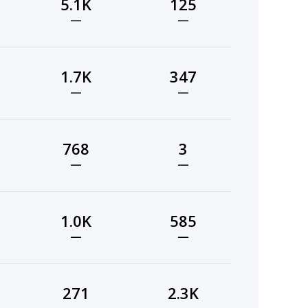
5.1K
125
—
—
1.7K
347
—
—
768
3
—
—
1.0K
585
—
—
271
2.3K