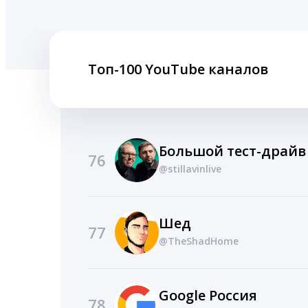
Топ-100 YouTube каналов
Большой тест-драйв
76
@stillavinlive
Шед
77
@TheShadHome
Google Россия
78