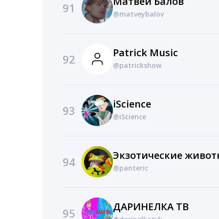
Матвей Балов
91
@matveybalov
Patrick Music
92
@patrickshow
iScience
93
@iScience
Экзотические животн
94
@panteric
ДАРИНЕЛКА ТВ
95