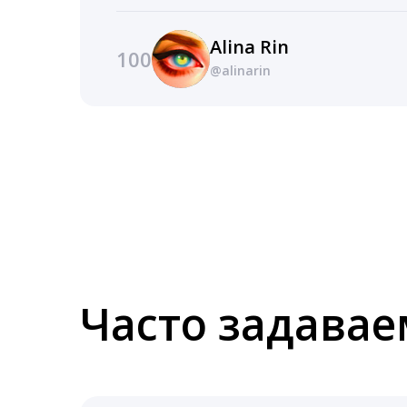
Alina Rin
100
@alinarin
Часто задава