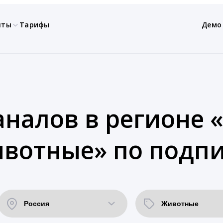
нты
Тарифы
Демо
аналов в регионе «
ивотные» по подпи