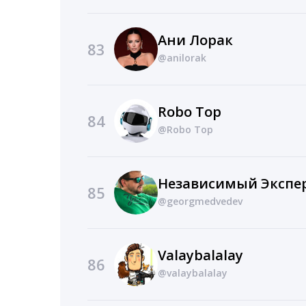
Ани Лорак
83
@anilorak
Robo Top
84
@Robo Top
Независимый Экспе
85
@georgmedvedev
Valaybalalay
86
@valaybalalay