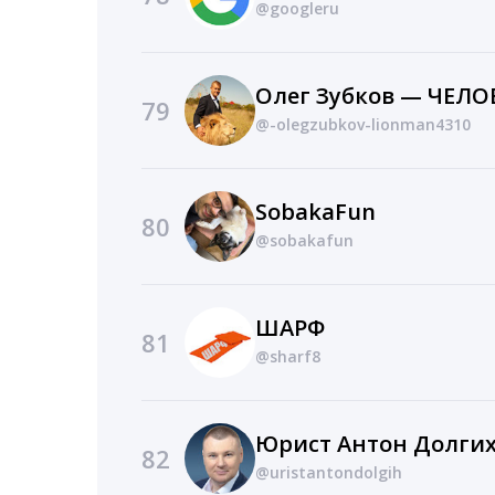
@googleru
79
@-olegzubkov-lionman4310
SobakaFun
80
@sobakafun
ШАРФ
81
@sharf8
Юрист Антон Долги
82
@uristantondolgih