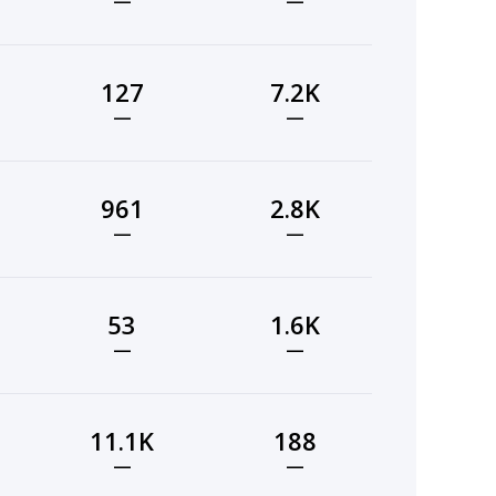
—
—
127
7.2K
—
—
961
2.8K
—
—
53
1.6K
—
—
11.1K
188
—
—