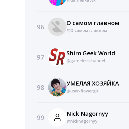
@darinelkatvk
О самом главном
96
@О самом главном
Shiro Geek World
97
@gamelesschannel
УМЕЛАЯ ХОЗЯЙКА
98
@user-flowergirl
Nick Nagornyy
99
@nicknagornyy