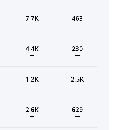
7.7K
463
—
—
4.4K
230
—
—
1.2K
2.5K
—
—
2.6K
629
—
—