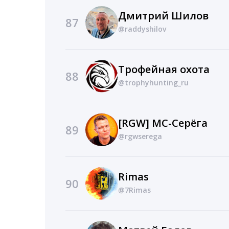
Дмитрий Шилов
87
@raddyshilov
Трофейная охота
88
@trophyhunting_ru
[RGW] МС-Серёга
89
@rgwserega
Rimas
90
@7Rimas