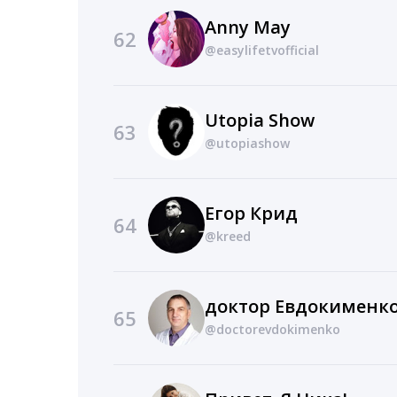
Anny May
62
@easylifetvofficial
Utopia Show
63
@utopiashow
Егор Крид
64
@kreed
доктор Евдокименк
65
@doctorevdokimenko