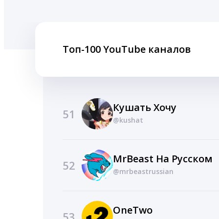
Топ-100 YouTube каналов
Кушать Хочу
51
@kushat
MrBeast На Русском
52
@mrbeastrussian
OneTwo
53