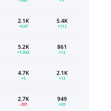
+947
+7
2.1K
5.4K
+547
+112
5.2K
861
+1,042
+12
4.7K
2.1K
+5
+13
2.7K
949
-201
+20