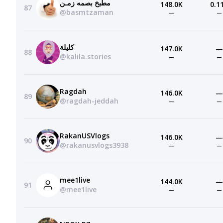
مطبخ بصمه زمـن
148.0K
0.1
87
@basmtzaman
—
—
كليلة
147.0K
—
88
@kalila.stories
—
—
Ragdah
146.0K
—
89
@ragdah-jeddah
—
—
RakanUSVlogs
146.0K
—
90
@rakanusvlogs3938
—
—
mee1live
144.0K
—
91
@mee1live
—
—