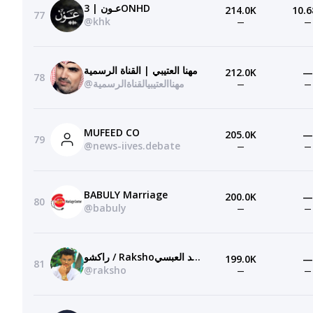
عـون | 3ONHD
214.0K
10.6
77
@khk
—
—
مهنا العتيبي | القناة الرسمية
212.0K
—
78
@مهناالعتيبيالقناةالرسمية
—
—
MUFEED CO
205.0K
—
79
@news-iives.debate
—
—
BABULY Marriage
200.0K
—
80
@babuly
—
—
راكشو / Rakshoاحمد العبسي
199.0K
—
81
@raksho
—
—