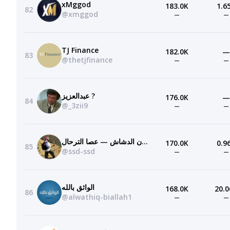
xMggod
183.0K
1.6
82
@xmggod
—
—
TJ Finance
182.0K
—
83
@thetjfinance
—
—
عبدالعزيز ?
176.0K
—
84
@_3zii9
—
—
عصا الترحال‬‎ — سلطان الدشاش
170.0K
0.9
85
@ssd-ssd
—
—
الواثق بالله
168.0K
20.0
86
@alwathiq-biallah1
—
—