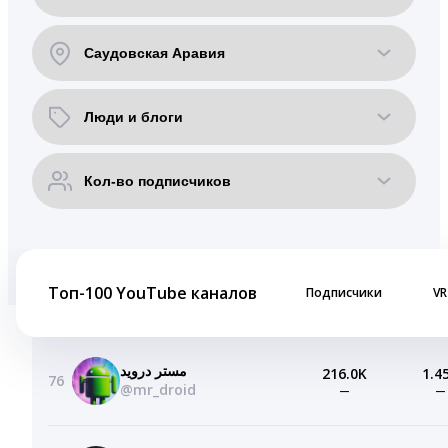
Топ-100 YouTube каналов
Подписчики
VR
مستر درويد
216.0K
1.4
76
@mr_droid
—
—