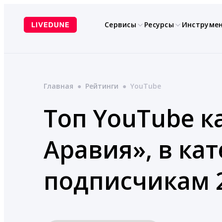
Перейти
к
Сервисы
Ресурсы
Инструме
содержимому
Главная
●
Рейтинги
●
YouTube
Топ YouTube к
Аравия», в ка
подписчикам 