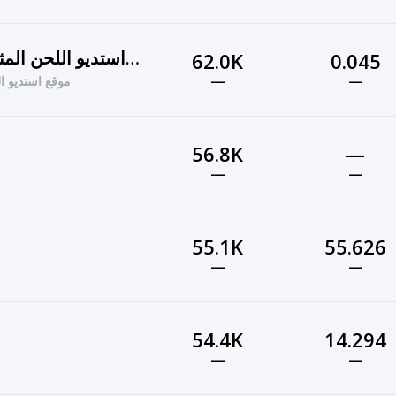
موقع استديو اللحن المثير تنفيذ شيلات 2019 باسم
62.0K
0.045
—
—
موقع استديو اللحن 
56.8K
—
—
—
55.1K
55.626
—
—
54.4K
14.294
—
—