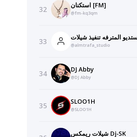
استكنان [FM]
32
@fm-kq3qm
تديو المترفه تنفيذ شيلات
33
@almtrafa_studio
DJ Abby
34
@DJ Abby
SLOO1H
35
@SLOO1H
شيلات ريمكس Dj-SK