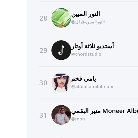
النور المبين
28
@النورالمبين-ق1ل
أستديو ثلاثة أوتار
29
@chordstudio
يامي فخم
30
@abdullahalalmani
منير البقمي Moneer
31
@mon