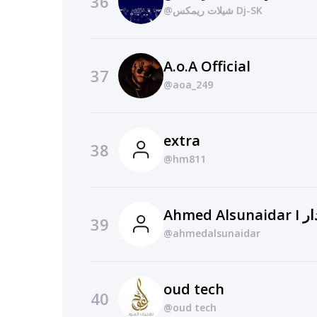
36
@شيلات ريمكس Dj-SK
A.o.A Official
37
@aoa_249
extra
38
@hm811
39
@ahmedalsunaidar
oud tech
40
@oud tech