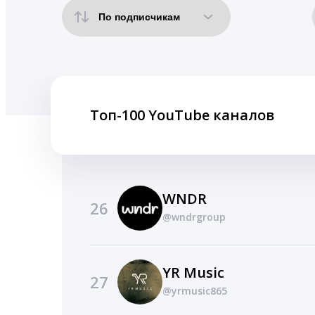
Топ-100 YouTube каналов
WNDR
26
@wndrgroup
YR Music
27
@yrmusic865