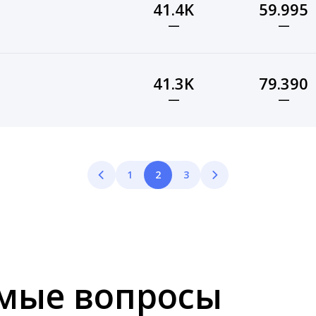
41.4K
59.995
—
—
41.3K
79.390
—
—
1
2
3
емые вопросы