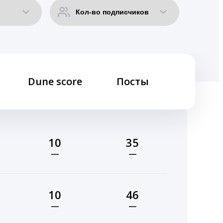
Dune score
Посты
10
35
—
—
10
46
—
—