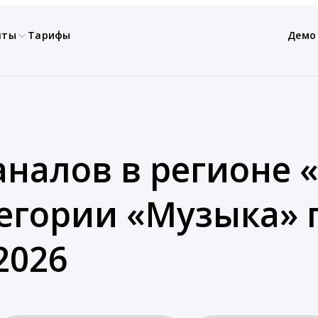
нты
Тарифы
Демо
аналов в регионе 
тегории «Музыка» 
2026