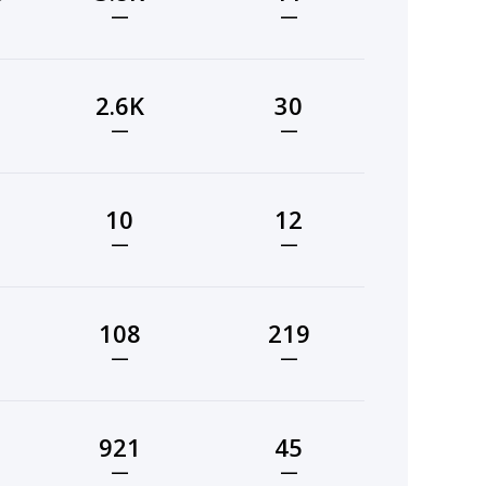
—
—
2.6K
30
—
—
10
12
—
—
108
219
—
—
921
45
—
—