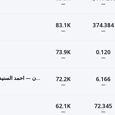
—
—
83.1K
374.384
—
—
73.9K
0.120
—
—
Ahmed Alsunaidar I الفنان — احمد السنيدار
72.2K
6.166
—
—
62.1K
72.345
—
—