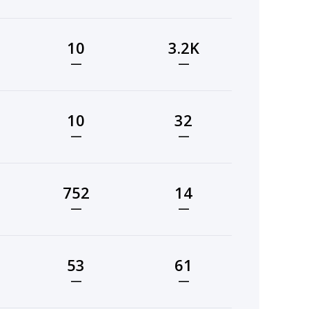
10
3.2K
—
—
10
32
—
—
752
14
—
—
53
61
—
—