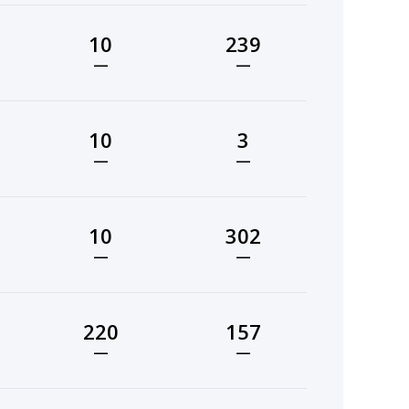
10
239
—
—
10
3
—
—
10
302
—
—
220
157
—
—