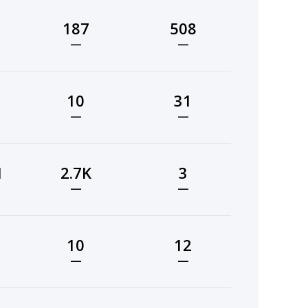
187
508
—
—
10
31
—
—
1
2.7K
3
—
—
10
12
—
—