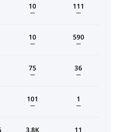
10
111
—
—
10
590
—
—
75
36
—
—
101
1
—
—
5
3.8K
11