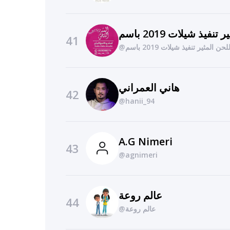
41
@المثير تنفيذ شيلات 2019 باسم
هاني العمراني
42
@hanii_94
A.G Nimeri
43
@agnimeri
عالم روعة
44
@عالم روعة