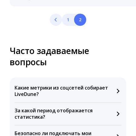
1
2
Часто задаваемые
вопросы
Какие метрики из соцсетей собирает
LiveDune?
Мы собираем данные по количеству лайков,
За какой период отображается
комментариев, кликов, репостов, охватов и
статистика?
динамике числа подписчиков. Рекомендуем время
для публикации, показываем лучшие посты и
Вы можете изучить статистику по конкурентным и
присылаем автоматические отчеты с метриками.
Безопасно ли подключать мои
своим аккаунтам за 1 год при использовании