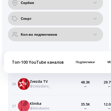
Топ-100 YouTube каналов
Подписчики
VR
Zvezda TV
48.3K
29.7
26
@zvezdatv_
—
—
Klinika
35.5K
12.0
27
@klinikamc
—
—