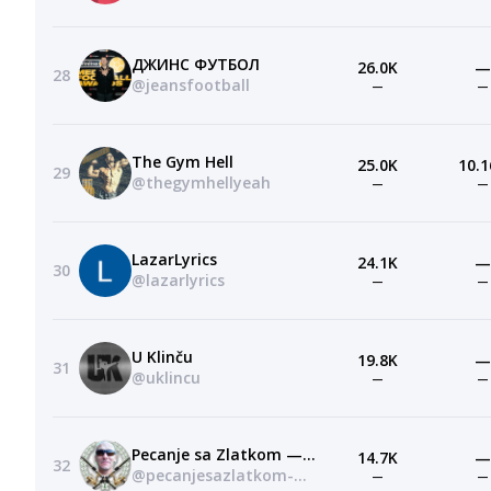
ДЖИНС ФУТБОЛ
26.0K
—
28
@jeansfootball
—
—
The Gym Hell
25.0K
10.1
29
@thegymhellyeah
—
—
LazarLyrics
24.1K
—
30
@lazarlyrics
—
—
U Klinču
19.8K
—
31
@uklincu
—
—
Pecanje sa Zlatkom — Fishing with Zlatko
14.7K
—
32
@pecanjesazlatkom-fishingwi4015
—
—