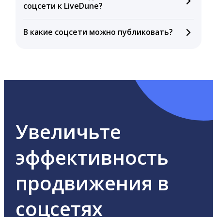
соцсети к LiveDune?
бесплатного пробного периода или при
подключении тарифа Блогер. При оплате тарифа
Да, мы не запрашиваем логины и пароли,
Бизнес отображаются сведения за 3 года, а при
В какие соцсети можно публиковать?
работаем с соцсетями только через официальный
тарифе Агентство максимальный срок – 5 лет.
API, не храним и не передаём персональную
LiveDune публикует посты в Instagram, Facebook,
информацию третьим лицам.
ВКонтакте, Telegram, Одноклассники, X, LinkedIn,
YouTube, Tik-Tok и Threads.
Увеличьте
эффективность
продвижения в
соцсетях