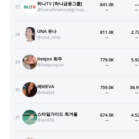
하나TV [하나금융그룹]
841.0K
—
27
@hanafinancialgroup_official
—
—
UNA 유나
811.0K
2.7
28
@una_only
—
—
Heejoo 희주
779.0K
5.9
29
@heejooyoo
—
—
에바EVA
759.0K
36.9
30
@evalet
—
—
스타일가이드 최겨울
674.0K
4.5
31
@wt830
—
—