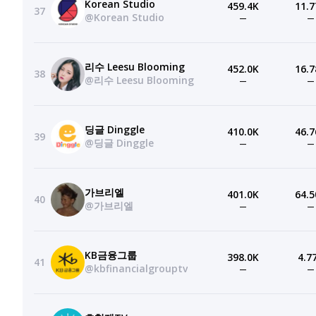
Korean Studio
459.4K
11.7
37
@Korean Studio
—
—
리수 Leesu Blooming
452.0K
16.7
38
@리수 Leesu Blooming
—
—
딩글 Dinggle
410.0K
46.7
39
@딩글 Dinggle
—
—
가브리엘
401.0K
64.5
40
@가브리엘
—
—
KB금융그룹
398.0K
4.7
41
@kbfinancialgrouptv
—
—