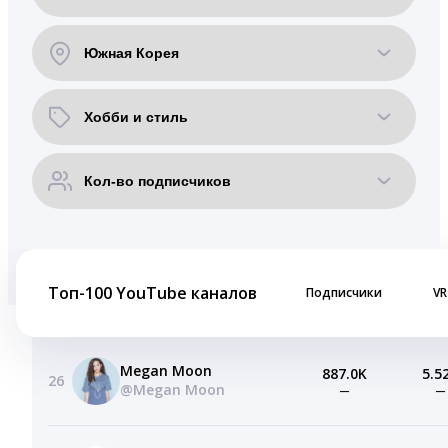
Топ-100 YouTube каналов
Подписчики
VR
Megan Moon
887.0K
5.5
26
@Megan Moon
—
—