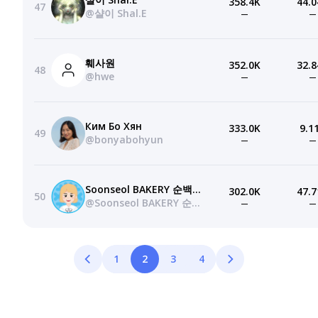
358.4K
44.0
47
@샬이 Shal.E
—
—
훼사원
352.0K
32.8
48
@hwe
—
—
Ким Бо Хян
333.0K
9.1
49
@bonyabohyun
—
—
Soonseol BAKERY 순백설탕
302.0K
47.7
50
@Soonseol BAKERY 순백설탕
—
—
1
2
3
4