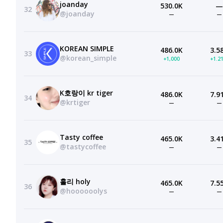
joanday
530.0K
—
32
@joanday
—
—
KOREAN SIMPLE
486.0K
3.5
33
@korean_simple
+1,000
+1.2
K호랑이 kr tiger
486.0K
7.9
34
@krtiger
—
—
Tasty coffee
465.0K
3.4
35
@tastycoffee
—
—
홀리 holy
465.0K
7.5
36
@hoooooolys
—
—