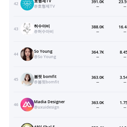
호형제TV
391.0K
23.5
42
@호형제TV
—
—
허수아비
388.0K
16.4
43
@허수아비
—
—
So Young
364.7K
8.4
44
@So Young
—
—
봄핏 bomfit
363.0K
3.5
45
@봄핏bomfit
—
—
Madia Designer
363.0K
1.7
46
@uxuidesign
—
—
샬이 Shal.E