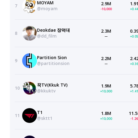
MOYAM
2.9M
1.9
7
@moyam
-10,000
+0.4
Deokdae 장덕대
2.3M
0.3
8
@dd_film
—
+0.0
Partition Sion
2.2M
2.4
9
@partitionsion
—
+0.3
꾹TV(Kkuk TV)
1.9M
5.7
10
@kkuktv
+10,000
+1.4
T1
1.8M
11.5
11
@sktt1
+10,000
-1.2