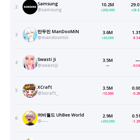
Samsung
10.2M
29.0
2
@samsung
+200,000
+28.
만두민 ManDooMiN
3.6M
1.3
3
@mandoomin
+30,000
-8.3
Swasti Ji
3.5M
—
4
@swastiji
—
-0.5
XCraft
3.5M
0.0
5
@lscraft_
-10,000
-0.2
어비월드 UhBee World
2.9M
0.5
6
@—-
+230,000
-1.2