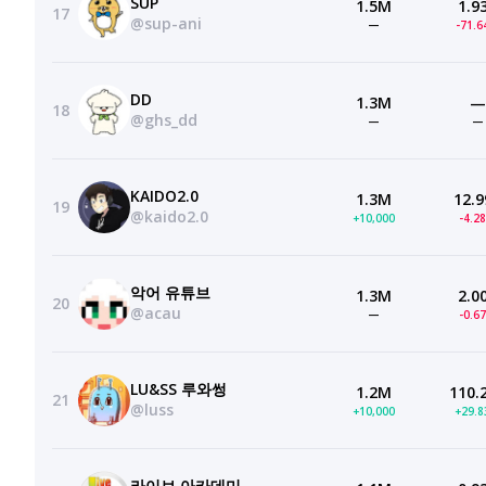
SUP
1.5M
1.9
17
@sup-ani
—
-71.
DD
1.3M
—
18
@ghs_dd
—
—
KAIDO2.0
1.3M
12.9
19
@kaido2.0
+10,000
-4.2
악어 유튜브
1.3M
2.0
20
@acau
—
-0.6
LU&SS 루와썽
1.2M
110.
21
@luss
+10,000
+29.
라이브 아카데미