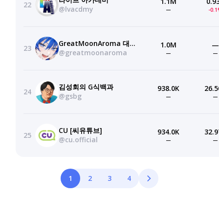
1.1M
0.9
22
@lvacdmy
—
-0.
GreatMoonAroma 대월향
1.0M
—
23
@greatmoonaroma
—
—
김성회의 G식백과
938.0K
26.5
24
@gsbg
—
—
CU [씨유튜브]
934.0K
32.9
25
@cu.official
—
—
1
2
3
4