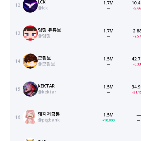
LCK
1.7M
10.4
12
@lck
—
-5.6
양띵 유튜브
1.7M
2.8
13
@양띵
—
-2.5
군림보
1.5M
42.7
14
@군림보
—
-0.3
KEKTAR
1.5M
34.9
15
@kektar
—
-31.
돼지저금통
1.5M
—
16
@pigbank
+10,000
—