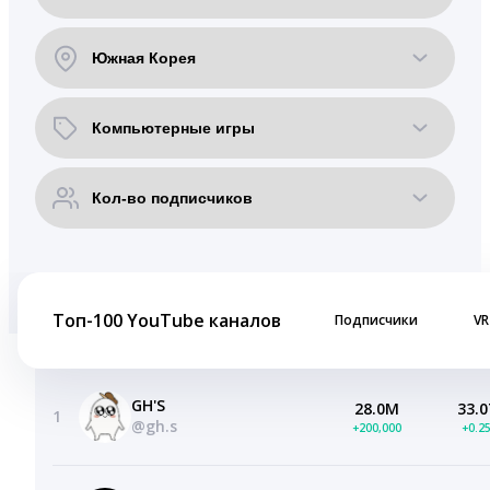
Топ-100 YouTube каналов
Подписчики
VR
GH'S
28.0M
33.0
1
@gh.s
+200,000
+0.2