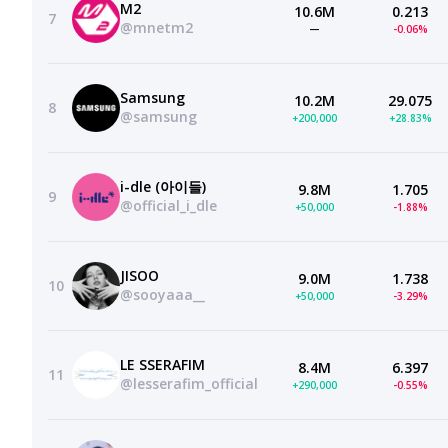
M2
10.6M
0.213
7
@mnetm2
—
-0.06%
Samsung
10.2M
29.075
8
@samsung
+200,000
+28.83%
i-dle (아이들)
9.8M
1.705
9
@official_i_dle
+50,000
-1.88%
JISOO
9.0M
1.738
10
@sooyaaa__
+50,000
-3.29%
LE SSERAFIM
8.4M
6.397
11
@lesserafim_official
+290,000
-0.55%