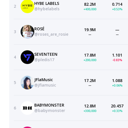
HYBE LABELS
82.2M
0.714
2
@hybelabels
+400,000
+0.53%
ROSÉ
19.9M
—
3
@roses_are_rosie
—
—
SEVENTEEN
17.8M
1.101
4
@pledis17
+200,000
-0.83%
JFlaMusic
17.2M
1.088
5
@jflamusic
—
+0.06%
BABYMONSTER
12.8M
20.457
6
@babymonster
+300,000
+0.33%