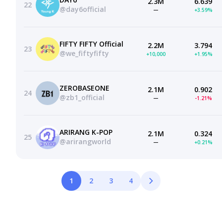
2.3M
6.639
22
@day6official
—
+3.59%
FIFTY FIFTY Official
2.2M
3.794
23
@we_fiftyfifty
+10,000
+1.95%
ZEROBASEONE
2.1M
0.902
24
@zb1_official
—
-1.21%
ARIRANG K-POP
2.1M
0.324
25
@arirangworld
—
+0.21%
1
2
3
4