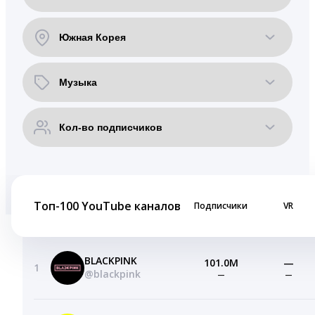
Топ-100 YouTube каналов
Подписчики
VR
BLACKPINK
101.0M
—
1
@blackpink
—
—