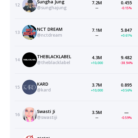
Sungha Jung
7.2M
0.455
12
@sunghajung
—
-0.15%
NCT DREAM
7.1M
5.847
13
@nctdream
—
+0.61%
THEBLACKLABEL
4.3M
9.482
14
@theblacklabel
+10,000
-38.94%
KARD
3.7M
0.895
15
@kard
+10,000
+0.56%
Swasti Ji
3.5M
—
16
@swastiji
—
-0.59%