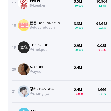
키에커
3.5M
10.964
17
@kieaker
+30,000
+1.39%
뜬뜬 DdeunDdeun
3.3M
94.648
18
@ddeunddeun
+50,000
+9.75%
THE K-POP
2.9M
0.085
19
@thekpop
+20,000
-0.24%
A-YEON
2.4M
—
20
@ayeon
—
—
창하CHANGHA
2.4M
1.666
21
@chang._.a
-10,000
+0.61%
DAY6