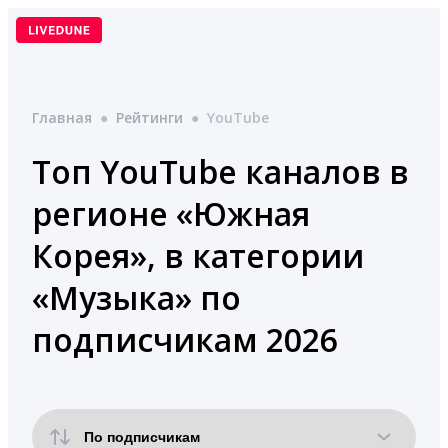
Перейти
к
содержимому
Главная
●
Рейтинги
●
YouTube
Топ YouTube каналов в
регионе «Южная
Корея», в категории
«Музыка» по
подписчикам 2026