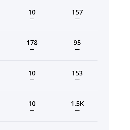
10
157
—
—
178
95
—
—
10
153
—
—
10
1.5K
—
—