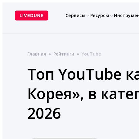
Перейти
к
Сервисы
Ресурсы
Инструме
содержимому
Главная
●
Рейтинги
●
YouTube
Топ YouTube к
Корея», в кат
2026