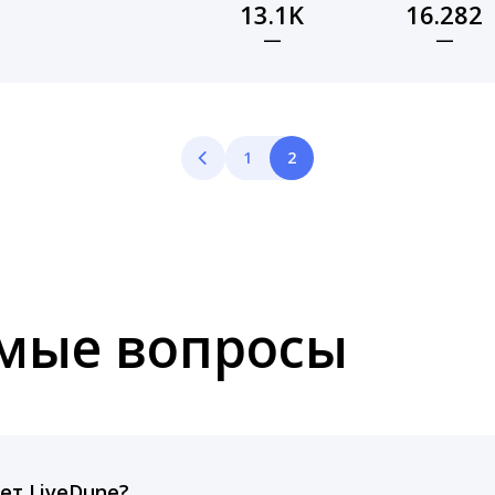
13.1K
16.282
—
—
1
2
емые вопросы
ет LiveDune?