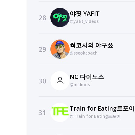
야핏 YAFIT
28
@yafit_videos
썩코치의 야구쑈
29
@sseokcoach
NC 다이노스
30
@ncdinos
Train for Eating트포이
31
@Train for Eating트포이