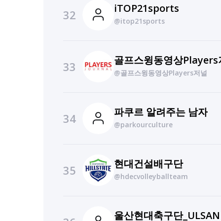
iTOP21sports
32
@itop21sports
골프스윙동영상Player
33
@골프스윙동영상Players저널
파쿠르 알려주는 남자
34
@parkourculture
현대건설배구단
35
@hdecvolleyballteam