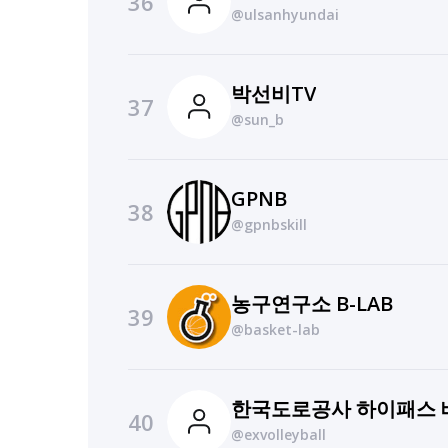
36
@ulsanhyundai
박선비TV
37
@sun_b
GPNB
38
@gpnbskill
농구연구소 B-LAB
39
@basket-lab
한국도로공사 하이패스 
40
@exvolleyball