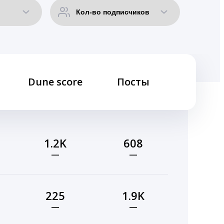
Dune score
Посты
1.2K
608
—
—
225
1.9K
—
—