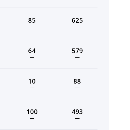
85
625
—
—
64
579
—
—
10
88
—
—
100
493
—
—