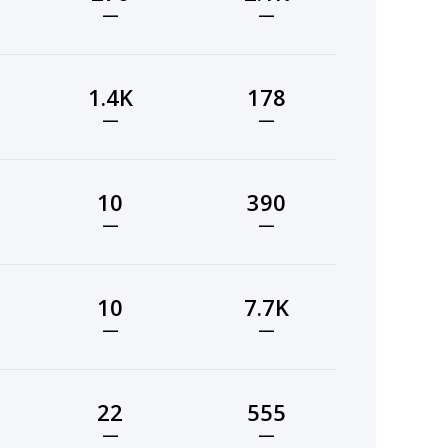
—
—
1.4K
178
—
—
10
390
—
—
10
7.7K
—
—
22
555
—
—