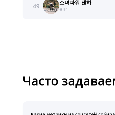
소녀파워 젠하
49
@lsr
Часто задава
Какие метрики из соцсетей собира