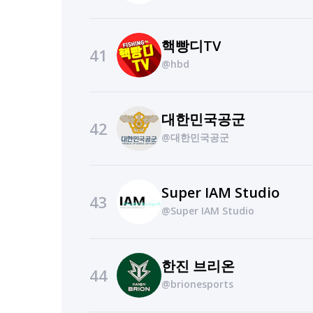
핵빵디TV
41
@hbd
대한민국공군
42
@대한민국공군
Super IAM Studio
43
@Super IAM Studio
한진 브리온
44
@brionesports