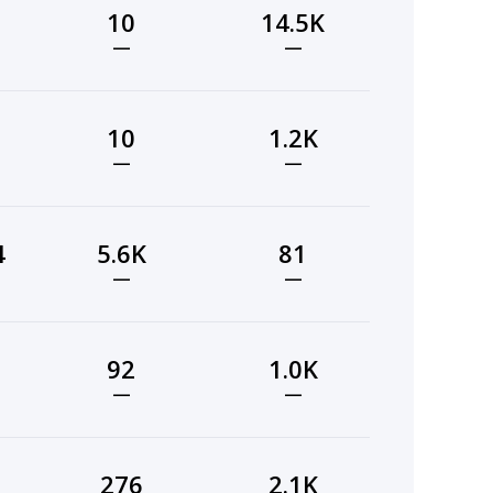
10
14.5K
—
—
10
1.2K
—
—
4
5.6K
81
—
—
92
1.0K
—
—
276
2.1K