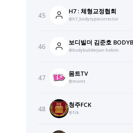
H7 : 체형교정협회
45
@h7_bodytypecorrector
46
@bodybuilderjun-hokim
몸트TV
47
@momt
청주FCK
48
@fck