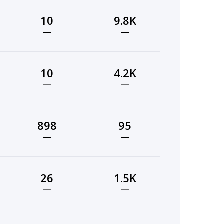
10
9.8K
—
—
10
4.2K
—
—
898
95
—
—
26
1.5K
—
—