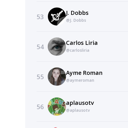
J. Dobbs
53
@J. Dobbs
Carlos Liria
54
@carlosliria
Ayme Roman
55
@aymeroman
aplausotv
56
@aplausotv