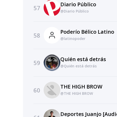
Diario Público
57
@Diario Público
Poderío Bélico Latino
58
@latinopoder
Quién está detrás
59
@Quién está detrás
THE HIGH BROW
60
@THE HIGH BROW
Deportes Juanjo [Audi