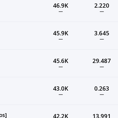
46.9K
2.220
—
—
45.9K
3.645
—
—
45.6K
29.487
—
—
43.0K
0.263
—
—
os]
42.2K
13.991