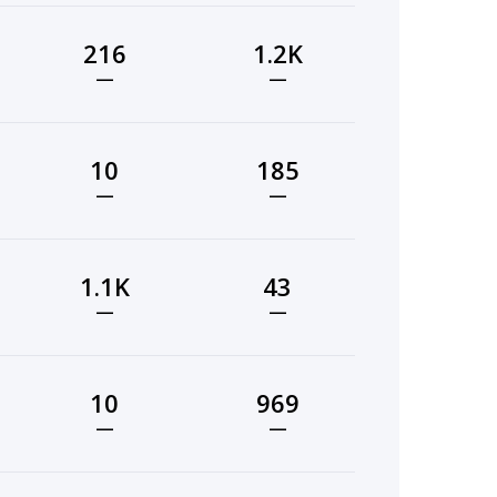
216
1.2K
—
—
10
185
—
—
1.1K
43
—
—
10
969
—
—