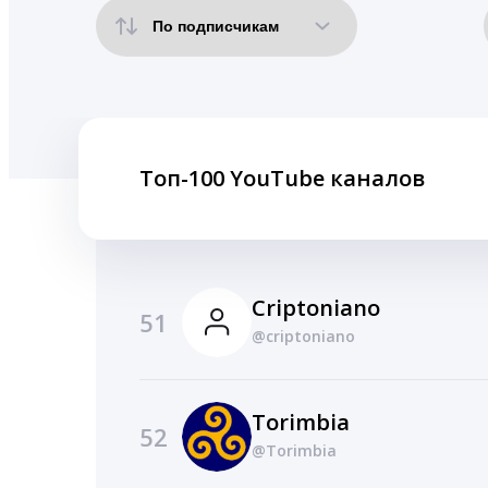
Топ-100 YouTube каналов
Criptoniano
51
@criptoniano
Torimbia
52
@Torimbia