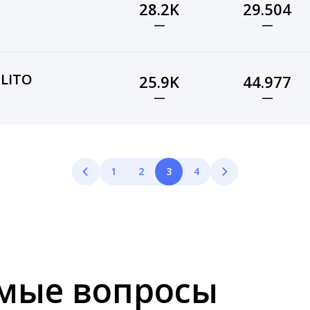
28.2K
29.504
—
—
ÓLITO
25.9K
44.977
—
—
1
2
3
4
емые вопросы