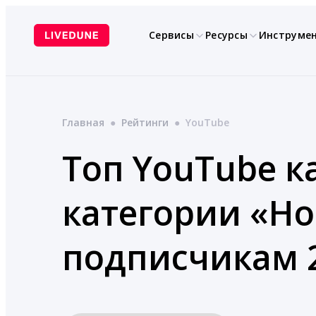
Перейти
к
Сервисы
Ресурсы
Инструме
содержимому
Главная
●
Рейтинги
●
YouTube
Топ YouTube к
категории «Но
подписчикам 