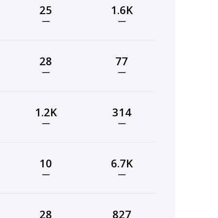
25
1.6K
—
—
28
77
—
—
1.2K
314
—
—
10
6.7K
—
—
28
827