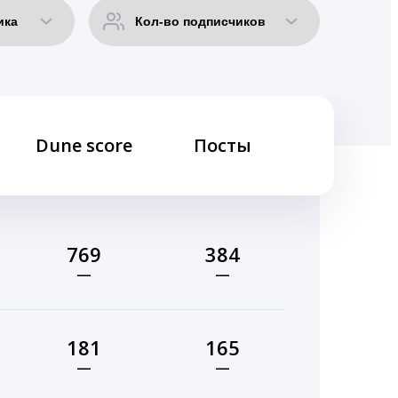
Dune score
Посты
769
384
—
—
181
165
—
—