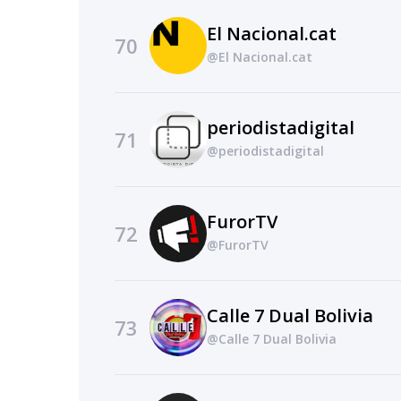
El Nacional.cat
70
@El Nacional.cat
periodistadigital
71
@periodistadigital
FurorTV
72
@FurorTV
Calle 7 Dual Bolivia
73
@Calle 7 Dual Bolivia