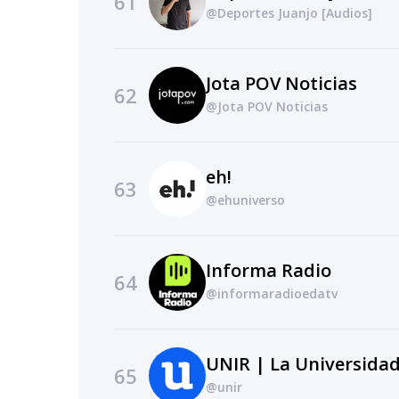
61
@Deportes Juanjo [Audios]
Jota POV Noticias
62
@Jota POV Noticias
eh!
63
@ehuniverso
Informa Radio
64
@informaradioedatv
UNIR | La Universidad
65
@unir