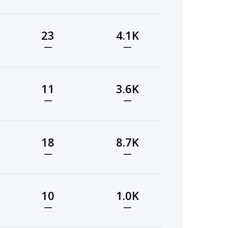
23
4.1K
—
—
11
3.6K
—
—
18
8.7K
—
—
10
1.0K
—
—