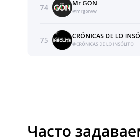
Mr GON
74
@mrgonvw
CRÓNICAS DE LO INS
75
@CRÓNICAS DE LO INSÓLITO
Часто задава