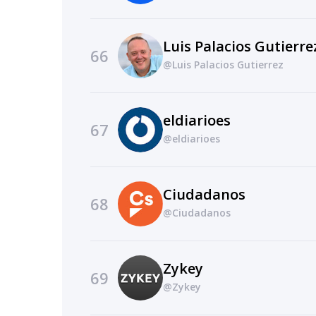
Luis Palacios Gutierre
66
@Luis Palacios Gutierrez
eldiarioes
67
@eldiarioes
Ciudadanos
68
@Ciudadanos
Zykey
69
@Zykey