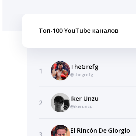
Топ-100 YouTube каналов
TheGrefg
1
@thegrefg
Iker Unzu
2
@ikerunzu
El Rincón De Giorgio
3