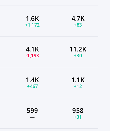
1.6K
4.7K
+1,172
+83
4.1K
11.2K
-1,193
+30
1.4K
1.1K
+467
+12
599
958
—
+31