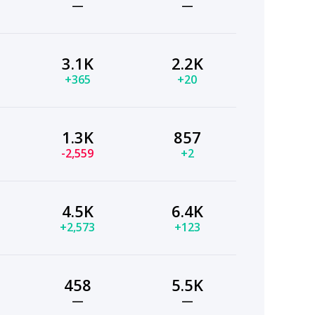
—
—
3.1K
2.2K
+365
+20
1.3K
857
-2,559
+2
4.5K
6.4K
+2,573
+123
458
5.5K
—
—