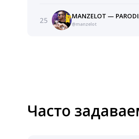
25
@manzelot
Часто задава