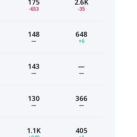
175
2.6K
-653
-35
148
648
—
+6
143
—
—
—
130
366
—
—
1.1K
405