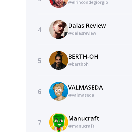
@elrincondegiorgio
Dalas Review
4
@dalasreview
BERTH-OH
5
@berthoh
VALMASEDA
6
@valmaseda
Manucraft
7
@manucraft