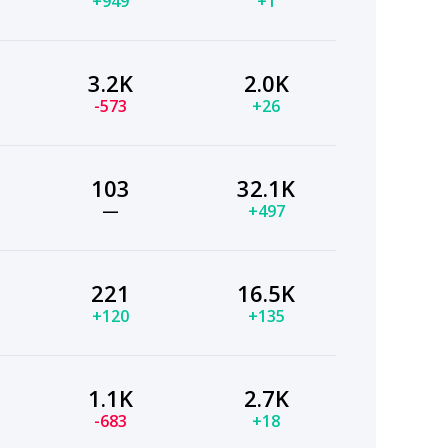
+949
+1
3.2K
2.0K
-573
+26
103
32.1K
—
+497
221
16.5K
+120
+135
1.1K
2.7K
-683
+18