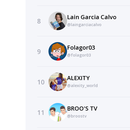
Lain Garcia Calvo
8
@laingarciacalvo
Folagor03
9
@folagor03
ALEXITY
10
@alexity_world
BROO'S TV
11
@broostv