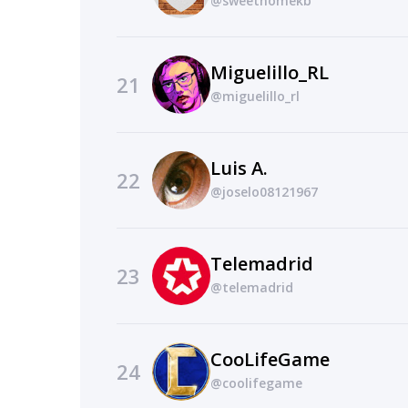
@sweethomekb
Miguelillo_RL
21
@miguelillo_rl
Luis A.
22
@joselo08121967
Telemadrid
23
@telemadrid
CooLifeGame
24
@coolifegame