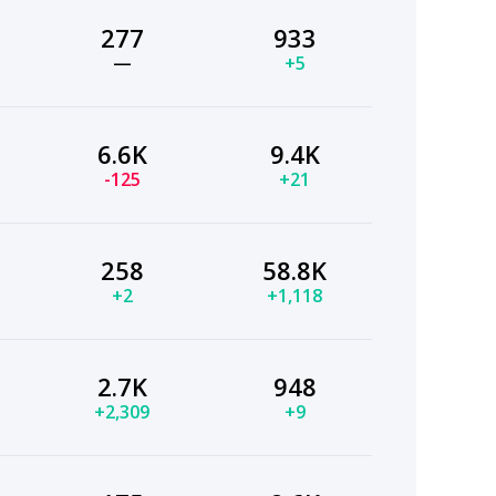
277
933
—
+5
6.6K
9.4K
-125
+21
258
58.8K
+2
+1,118
2.7K
948
+2,309
+9