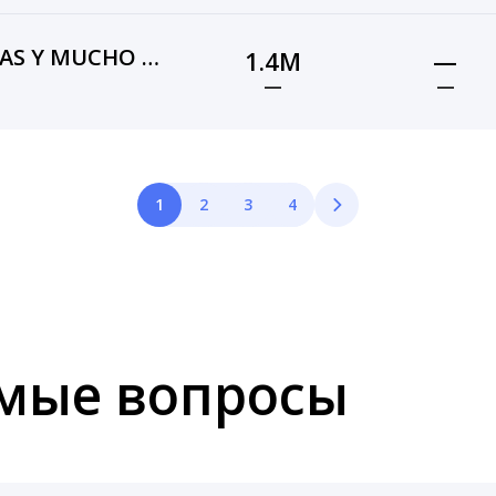
MANZELOT — PARODIAS Y MUCHO MAS!
1.4M
—
—
—
1
2
3
4
емые вопросы