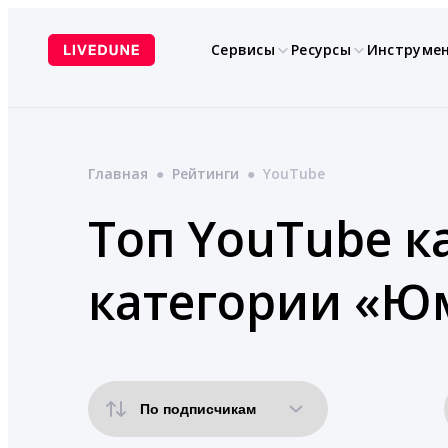
Перейти
к
Сервисы
Ресурсы
Инструме
содержимому
Главная
●
Рейтинги
●
YouTube
Топ YouTube к
категории «Ю