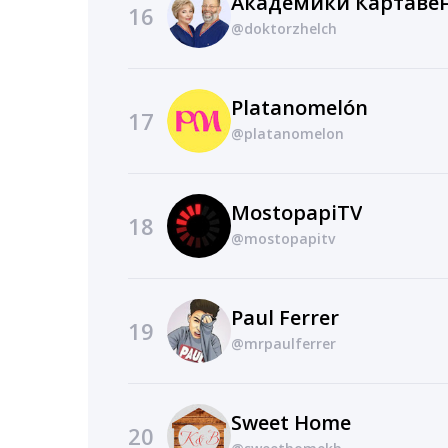
16
@doktorzhelch
Platanomelón
17
@platanomelon
MostopapiTV
18
@mostopapitv
Paul Ferrer
19
@mrpaulferrer
Sweet Home
20