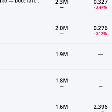
Академики Картавенко — восстановительная медицина
2.3M
0.327
—
-0.47%
2.0M
0.276
—
-0.12%
1.9M
—
—
—
1.8M
—
—
—
1.6M
2.396