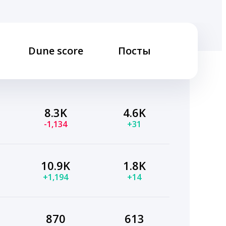
Dune score
Посты
8.3K
4.6K
-1,134
+31
10.9K
1.8K
+1,194
+14
870
613