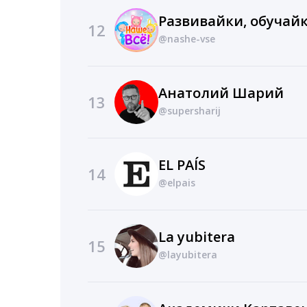
Развивайки, обучайк
12
@nashe-vse
Анатолий Шарий
13
@supersharij
EL PAÍS
14
@elpais
La yubitera
15
@layubitera