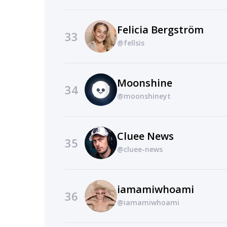
Felicia Bergström
33
@fellsis
Moonshine
34
@moonshineyt
Cluee News
35
@cluee-news
iamamiwhoami
36
@iamamiwhoami