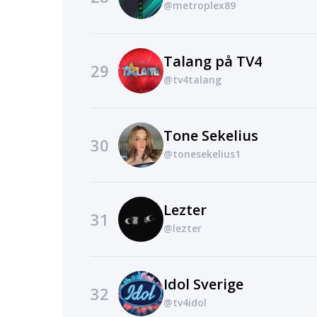
@metroplex89
Talang på TV4
29
@tv4talang
Tone Sekelius
30
@tonesekelius1
Lezter
31
@lezter
Idol Sverige
32
@tv4idol