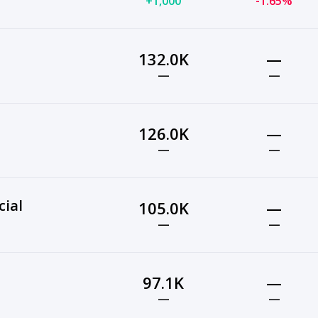
+1,000
-1.65%
132.0K
—
—
—
126.0K
—
—
—
cial
105.0K
—
—
—
97.1K
—
—
—