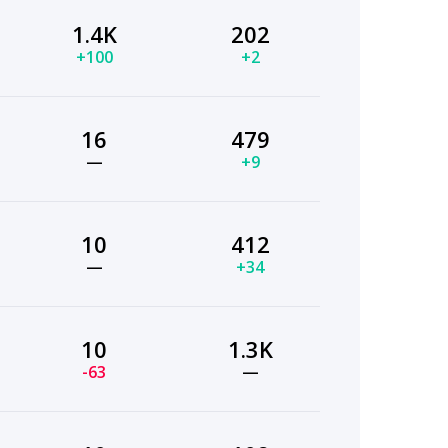
1.4K
202
+100
+2
16
479
—
+9
10
412
—
+34
10
1.3K
-63
—