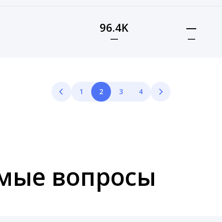
96.4K
—
—
—
1
2
3
4
емые вопросы