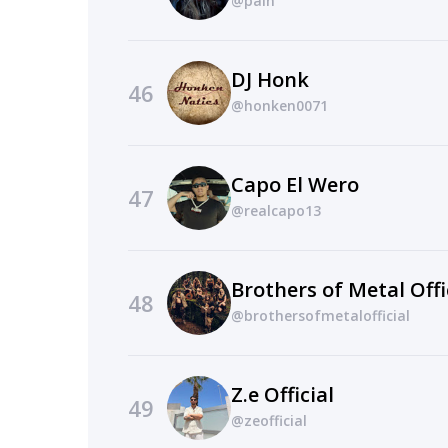
@pain
DJ Honk
46
@honken0071
Capo El Wero
47
@realcapo13
Brothers of Metal Offi
48
@brothersofmetalofficial
Z.e Official
49
@zeofficial