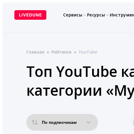
Перейти
к
Сервисы
Ресурсы
Инструме
содержимому
Главная
●
Рейтинги
●
YouTube
Топ YouTube к
категории «Му