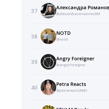
Александра Романо
37
@alexandraromanova369
NOTD
38
@notd
Angry Foreigner
39
@angryforeigner
Petra Reacts
40
@petrareacts9681