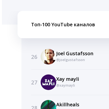
Топ-100 YouTube каналов
Joel Gustafsson
26
@joelgustafsson
Xay mayli
27
@xaymayli
Akillheals
28