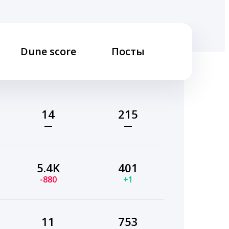
Dune score
Посты
14
215
—
—
5.4K
401
-880
+1
11
753