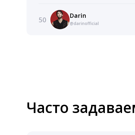
Darin
50
@darinofficial
Часто задава