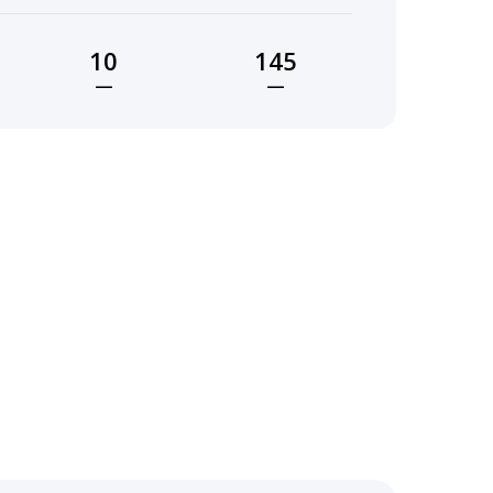
10
145
—
—