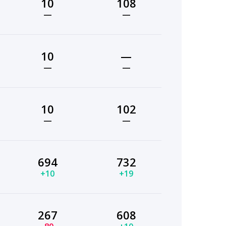
10
108
—
—
10
—
—
—
10
102
—
—
694
732
+10
+19
267
608