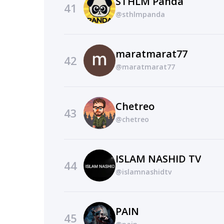
STHLM Panda
41
@sthlmpanda
maratmarat77
42
@maratmarat77
Chetreo
43
@chetreo
ISLAM NASHID TV
44
@islamnashidtv
PAIN
45