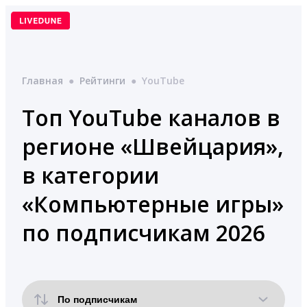
Перейти
к
содержимому
Главная
●
Рейтинги
●
YouTube
Топ YouTube каналов в
регионе «Швейцария»,
в категории
«Компьютерные игры»
по подписчикам 2026