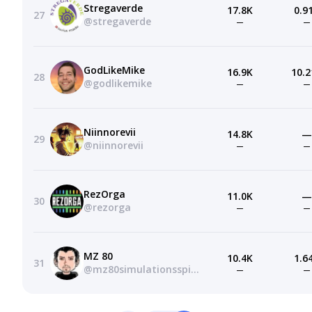
Stregaverde
17.8K
0.9
27
@stregaverde
—
—
GodLikeMike
16.9K
10.2
28
@godlikemike
—
—
Niinnorevii
14.8K
—
29
@niinnorevii
—
—
RezOrga
11.0K
—
30
@rezorga
—
—
MZ 80
10.4K
1.6
31
@mz80simulationsspiele
—
—