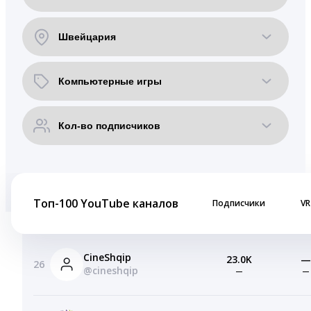
Топ-100 YouTube каналов
Подписчики
VR
CineShqip
23.0K
—
26
@cineshqip
—
—