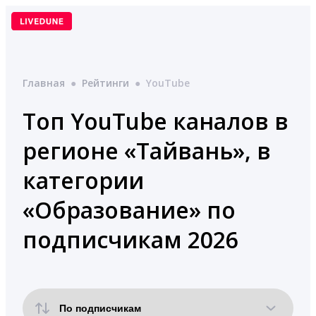
Перейти
к
содержимому
Главная
●
Рейтинги
●
YouTube
Топ YouTube каналов в
регионе «Тайвань», в
категории
«Образование» по
подписчикам 2026