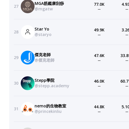
MGA筋鑑康刮痧
77.0K
4.9
27
@mgatw
—
—
Star Yo
49.9K
3.2
28
@staryo
—
—
傑克老師
47.6K
33.8
29
@傑克老師
—
—
Stepp學院
46.0K
60.7
30
@stepp.academy
—
—
nemo的生物教室
44.8K
5.1
31
@princekinliu
—
—