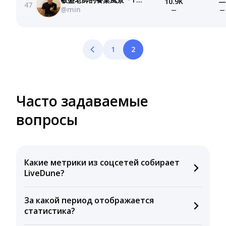
10.9K
—
47
@min
—
—
1
2
Часто задаваемые
вопросы
Какие метрики из соцсетей собирает
LiveDune?
Мы собираем данные по количеству лайков,
За какой период отображается
комментариев, кликов, репостов, охватов и
статистика?
динамике числа подписчиков. Рекомендуем время
для публикации, показываем лучшие посты и