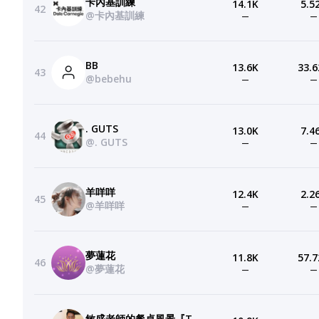
卡內基訓練
14.1K
5.5
42
@卡內基訓練
—
—
BB
13.6K
33.6
43
@bebehu
—
—
. GUTS
13.0K
7.4
44
@. GUTS
—
—
羊咩咩
12.4K
2.2
45
@羊咩咩
—
—
夢蓮花
11.8K
57.7
46
@夢蓮花
—
—
敏盛老師的餐桌風景『The Table Stories of Min-Sheng』