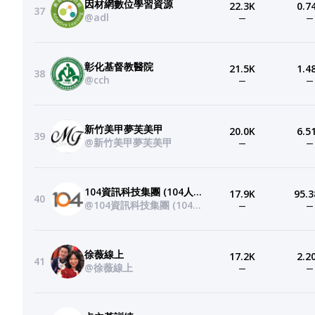
因材網數位學習資源
22.3K
0.7
37
@adl
—
—
彰化基督教醫院
21.5K
1.4
38
@cch
—
—
新竹美甲夢芙美甲
20.0K
6.5
39
@新竹美甲夢芙美甲
—
—
104資訊科技集團 (104人力銀行)
17.9K
95.3
40
@104資訊科技集團 (104人力銀行)
—
—
徐薇線上
17.2K
2.2
41
@徐薇線上
—
—