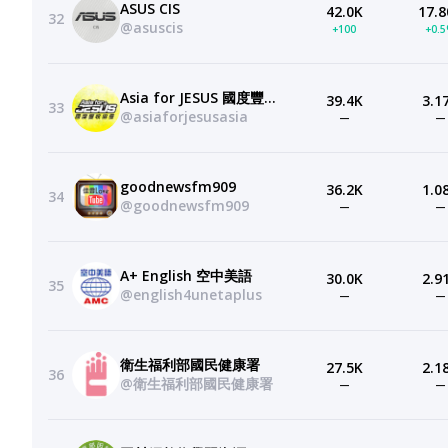
ASUS CIS
42.0K
17.8
32
@asuscis
+100
+0.
Asia for JESUS 國度豐收協會
39.4K
3.1
33
@asiaforjesusasia
—
—
goodnewsfm909
36.2K
1.0
34
@goodnewsfm909
—
—
A+ English 空中美語
30.0K
2.9
35
@english4unetaplus
—
—
衛生福利部國民健康署
27.5K
2.1
36
@衛生福利部國民健康署
—
—